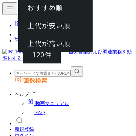
おすすめ順
40件
上代が安い順
動画マニュアル
80件
FAQ
カート
上代が高い順
120件
画像検索
外部サイトの商品をカートに追加
他のサイトで見つけた商品ページのURLを貼り付けて、カートに追加できます
ヘルプ
動画マニュアル
FAQ
新規登録
ログイン