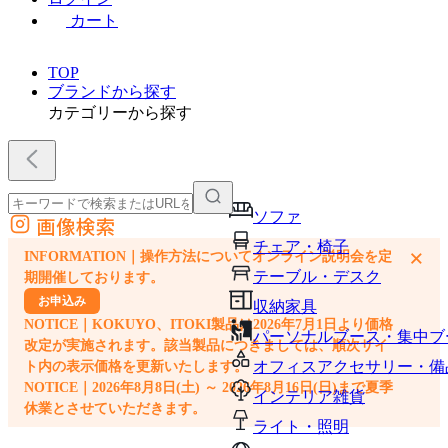
カート
TOP
ブランドから探す
カテゴリーから探す
ソファ
画像検索
外部サイトの商品をカートに追加
チェア・椅子
×
INFORMATION｜操作方法についてオンライン説明会を定
他のサイトで見つけた商品ページのURLを貼り付けて、カートに追加できます
テーブル・デスク
期開催しております。
お申込み
収納家具
NOTICE｜KOKUYO、ITOKI製品は2026年7月1日より価格
パーソナルブース・集中ブ
改定が実施されます。該当製品につきましては、順次サイ
オフィスアクセサリー・備
ト内の表示価格を更新いたします。
NOTICE｜2026年8月8日(土) ～ 2026年8月16日(日)まで夏季
インテリア雑貨
休業とさせていただきます。
ライト・照明