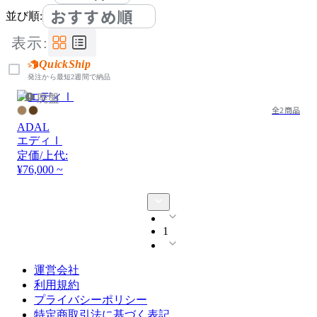
おすすめ順
並び順:
表示:
QuickShip
発注から最短2週間で納品
廃盤
全2商品
ADAL
エディⅠ
定価/上代:
¥76,000 ~
1
運営会社
利用規約
プライバシーポリシー
特定商取引法に基づく表記