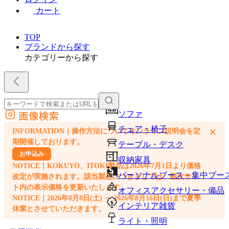
カート
TOP
ブランドから探す
カテゴリーから探す
画像検索
ソファ
外部サイトの商品をカートに追加
チェア・椅子
×
INFORMATION｜操作方法についてオンライン説明会を定
他のサイトで見つけた商品ページのURLを貼り付けて、カートに追加できます
期開催しております。
テーブル・デスク
お申込み
収納家具
NOTICE｜KOKUYO、ITOKI製品は2026年7月1日より価格
パーソナルブース・集中ブー
改定が実施されます。該当製品につきましては、順次サイ
ト内の表示価格を更新いたします。
オフィスアクセサリー・備品
NOTICE｜2026年8月8日(土) ～ 2026年8月16日(日)まで夏季
インテリア雑貨
休業とさせていただきます。
ライト・照明