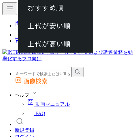
おすすめ順
80件
上代が安い順
動画マニュアル
120件
FAQ
カート
上代が高い順
画像検索
外部サイトの商品をカートに追加
他のサイトで見つけた商品ページのURLを貼り付けて、カートに追加できます
ヘルプ
動画マニュアル
FAQ
新規登録
ログイン