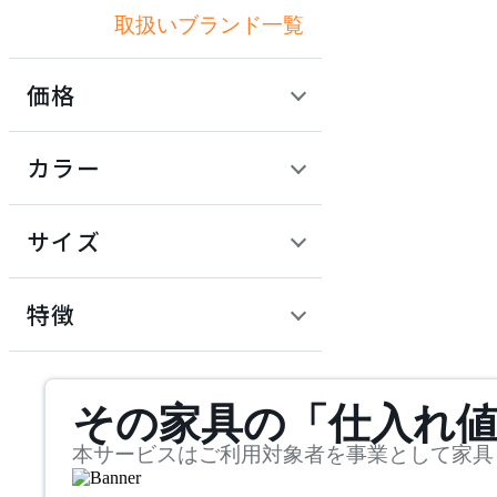
取扱いブランド一覧
アボール
価格
ACME Furniture
定価 / 上代 (税抜)
検索
カラー
アクメファニチャー
~
円
サイズ
ADAL
幅
アダル
検索
特徴
~
ADAL TOTAL INTERIOR
mm
サステナビリティ商品
COLLECTION
その家具の「仕入れ
奥行
検索
アダルトータルインテリ
アコレクション
~
本サービスはご利用対象者を事業として家具
ADRS