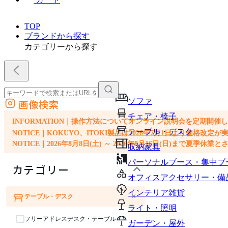
TOP
ブランドから探す
カテゴリーから探す
ソファ
画像検索
外部サイトの商品をカートに追加
チェア・椅子
他のサイトで見つけた商品ページのURLを貼り付けて、カートに追加できます
INFORMATION｜操作方法についてオンライン説明会を定期開催
テーブル・デスク
NOTICE｜KOKUYO、ITOKI製品は2026年7月1日より価
NOTICE｜2026年8月8日(土) ～ 2026年8月16日(日)まで夏季休
収納家具
パーソナルブース・集中ブ
カテゴリー
オフィスアクセサリー・備
インテリア雑貨
×
テーブル・デスク
ソファ
チェア・椅子
ライト・照明
フリーアドレスデスク・テーブル
ガーデン・屋外