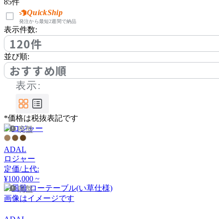
85
件
BoConcept
QuickShip
発注から最短2週間で納品
ボーコンセプト
表示件数:
120件
並び順:
bogaerts label
おすすめ順
ボガーツ・ラベル
表示:
by interiors
*価格は税抜表記です
廃盤
バイインテリアズ
ADAL
ロジャー
定価/上代:
CARBON STOCK FURNI
¥100,000 ~
TURE
廃盤
カーボンストックファニ
画像はイメージです
チャー