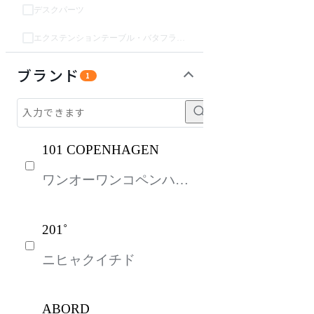
デスクパーツ
エクステンションテーブル・バタフライテーブル・伸長テーブル
収納家具
パーソナルブース・集中ブース
オフィスアクセサリー・備品
インテリア雑貨
ガーデン・屋外
キッズ家具
ライト・照明
生活家電
キッチン家電
ベッド・寝具
建具
オフプライス什器
ブランド
1
101 COPENHAGEN
ワンオーワンコペンハー
ゲン
201˚
ニヒャクイチド
ABORD