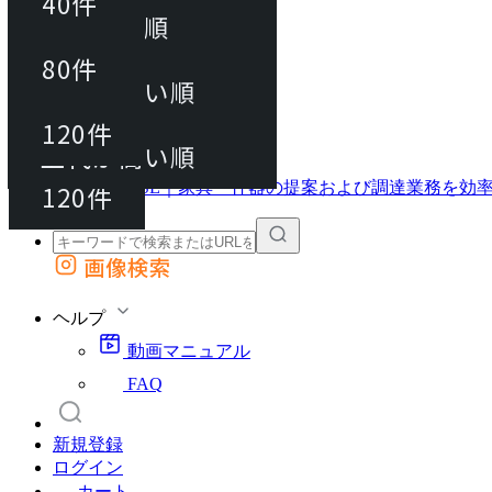
40件
おすすめ順
40件
80件
上代が安い順
動画マニュアル
80件
120件
FAQ
カート
上代が高い順
120件
画像検索
外部サイトの商品をカートに追加
他のサイトで見つけた商品ページのURLを貼り付けて、カートに追加できます
ヘルプ
動画マニュアル
FAQ
新規登録
ログイン
カート