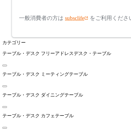
mm
高さ
検索
アドレス
一般消費者の方は
subsclife
をご利用くださ
~
ARIAKE
mm
カテゴリー
座面高
検索
アリアケ
テーブル・デスク
フリーアドレスデスク・テーブル
~
arper
mm
テーブル・デスク
ミーティングテーブル
アルペール
テーブル・デスク
ダイニングテーブル
artek
アルテック
テーブル・デスク
カフェテーブル