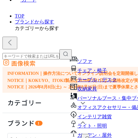
TOP
ブランドから探す
カテゴリーから探す
ソファ
画像検索
外部サイトの商品をカートに追加
チェア・椅子
他のサイトで見つけた商品ページのURLを貼り付けて、カートに追加できます
INFORMATION｜操作方法についてオンライン説明会を定期開催
テーブル・デスク
NOTICE｜KOKUYO、ITOKI製品は2026年7月1日より価
NOTICE｜2026年8月8日(土) ～ 2026年8月16日(日)まで夏季休
収納家具
パーソナルブース・集中ブ
カテゴリー
オフィスアクセサリー・備
インテリア雑貨
ソファ
ブランド
1
ライト・照明
チェア・椅子
ガーデン・屋外