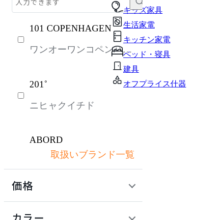
テーブル・デスク
キッズ家具
生活家電
101 COPENHAGEN
収納家具
キッチン家電
ワンオーワンコペンハー
パーソナルブース・集中ブース
ベッド・寝具
ゲン
オフィスアクセサリー・備品
建具
201˚
オフプライス什器
インテリア雑貨
ニヒャクイチド
ライト・照明
ガーデン・屋外
ABORD
キッズ家具
取扱いブランド一覧
アボール
生活家電
価格
キッチン家電
ACME Furniture
ベッド・寝具
定価 / 上代 (税抜)
検索
カラー
アクメファニチャー