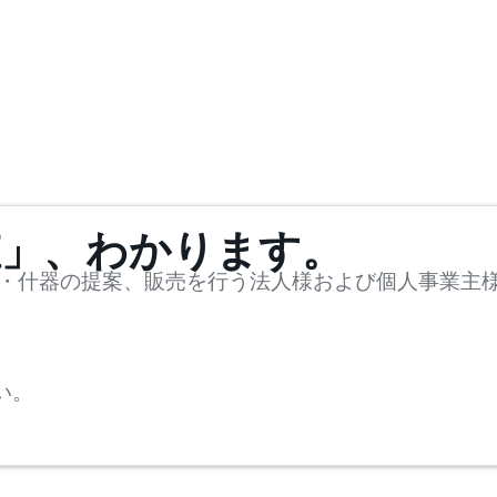
値」、わかります。
・什器の提案、販売を行う法人様および個人事業主
い。