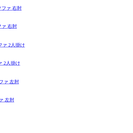
グソファ 右肘
ソファ 2人掛け
ソファ 左肘