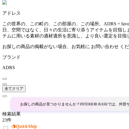
~
アドレス
AINX
mm
この世界の、この町の、この部屋の、この場所。ADRS = favor
日、空間ではなく、日々の生活に寄り添うアイテムを目指します。「R
アイネクス
テムに用いる素材の適材適所を意識し、より良い選定を目指
お探しの商品の掲載がない場合、お気軽に
お問い合わせ
くだ
aluna
ブランド
アルナ
ADRS
Andreu World
全てクリア
アンドリューワールド
お探しの商品が見つかりませんか？INTERIOR BASEでは、
検索結果
ANONIMA CASTELLI
23
件
QuickShip