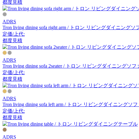
都度見積
アーメット
ADRS
ART WORK STUDIO
Tron living dining sofa right arm / トロン リビングダイニン
定価/上代:
アートワークスタジオ
都度見積
ADRS
artek
Tron living dining sofa 2seater / トロン リビングダイニング
定価/上代:
アルテック
都度見積
Artemide
ADRS
Tron living dining sofa left arm / トロン リビングダイニング
アルテミデ
定価/上代:
都度見積
ARUNAi
ADRS