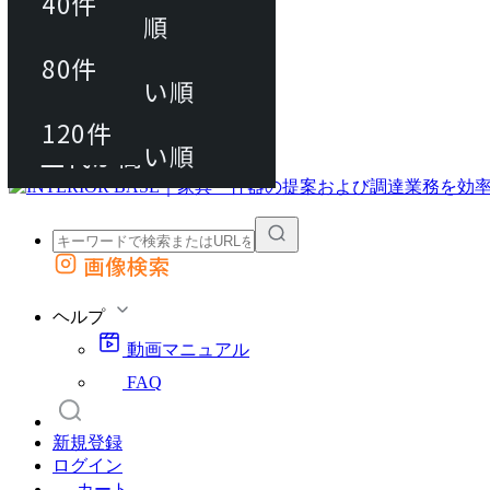
40件
おすすめ順
80件
80件
上代が安い順
動画マニュアル
120件
120件
FAQ
カート
上代が高い順
画像検索
外部サイトの商品をカートに追加
他のサイトで見つけた商品ページのURLを貼り付けて、カートに追加できます
ヘルプ
動画マニュアル
FAQ
新規登録
ログイン
カート