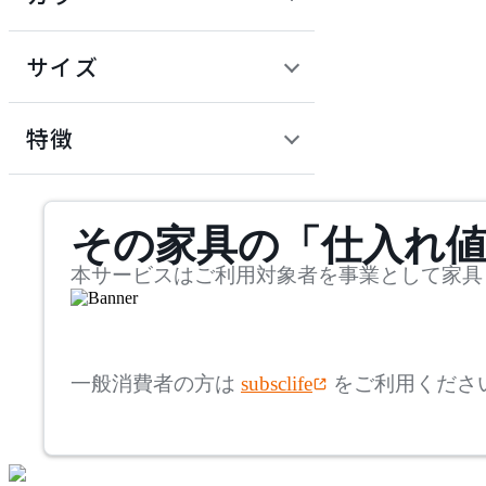
~
建具
オフプライス什器
円
サイズ
ADAL
幅
アダル
検索
特徴
~
ADAL TOTAL INTERIOR
mm
サステナビリティ商品
COLLECTION
その家具の「仕入れ
奥行
検索
アダルトータルインテリ
アコレクション
~
本サービスはご利用対象者を事業として家具
ADRS
mm
高さ
検索
アドレス
一般消費者の方は
subsclife
をご利用くださ
~
AICO
mm
座面高
検索
アイコ