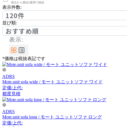
アノニマカステッリ
発注から最短2週間で納品
表示件数:
120件
Another Garden
並び順:
おすすめ順
アナザーガーデン
表示:
ARIAKE
*価格は税抜表記です
アリアケ
ADRS
Mote.unit sofa wide / モート ユニットソファ ワイド
arper
定価/上代:
都度見積
アルペール
ADRS
Mote.unit sofa long / モート ユニットソファ ロング
arrmet
定価/上代: