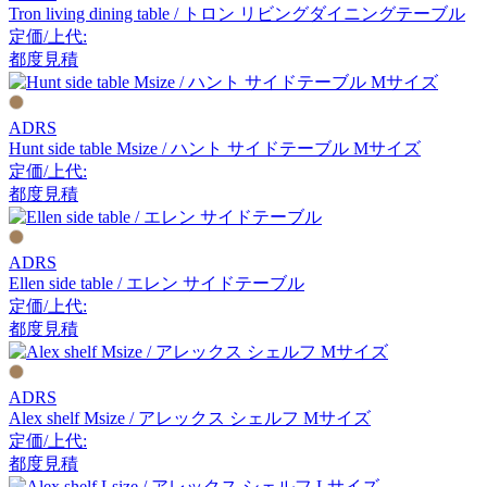
Tron living dining table / トロン リビングダイニングテーブル
アルナイ
定価/上代:
都度見積
Astep
ADRS
アステップ
Hunt side table Msize / ハント サイドテーブル Mサイズ
定価/上代:
都度見積
AZUMAYA
ADRS
アズマヤ
Ellen side table / エレン サイドテーブル
定価/上代:
都度見積
B-LINE
ビーライン
ADRS
Alex shelf Msize / アレックス シェルフ Mサイズ
定価/上代:
都度見積
B.C. SAN MICHELE