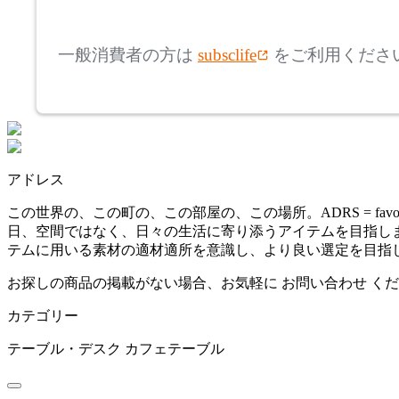
mm
高さ
検索
アルナイ
一般消費者の方は
subsclife
をご利用くださ
~
AZUMAYA
mm
座面高
検索
アズマヤ
~
アドレス
BoConcept
mm
この世界の、この町の、この部屋の、この場所。ADRS = favor
日、空間ではなく、日々の生活に寄り添うアイテムを目指します。「R
ボーコンセプト
テムに用いる素材の適材適所を意識し、より良い選定を目指
お探しの商品の掲載がない場合、お気軽に
お問い合わせ
くだ
bogaerts label
カテゴリー
ボガーツ・ラベル
テーブル・デスク
カフェテーブル