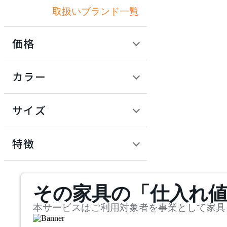
取扱いブランド一覧
アダル
価格
ADAL TOTAL INTERIOR
COLLECTION
定価 / 上代 (税抜)
検索
カラー
アダルトータルインテリ
~
アコレクション
円
サイズ
ADRS
幅
アドレス
検索
特徴
~
arper
mm
サステナビリティ商品
その家具の「仕入れ
奥行
検索
アルペール
~
本サービスはご利用対象者を事業として家具
ARUNAi