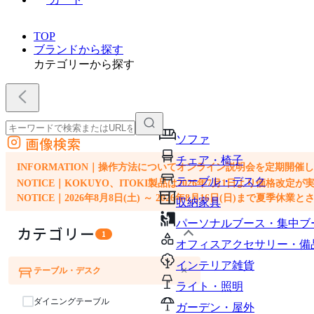
TOP
ブランドから探す
カテゴリーから探す
ソファ
画像検索
外部サイトの商品をカートに追加
チェア・椅子
他のサイトで見つけた商品ページのURLを貼り付けて、カートに追加できます
INFORMATION｜操作方法についてオンライン説明会を定期開催
テーブル・デスク
NOTICE｜KOKUYO、ITOKI製品は2026年7月1日より価
NOTICE｜2026年8月8日(土) ～ 2026年8月16日(日)まで夏季休
収納家具
パーソナルブース・集中ブ
カテゴリー
1
オフィスアクセサリー・備
インテリア雑貨
×
テーブル・デスク
ソファ
チェア・椅子
ライト・照明
ダイニングテーブル
ガーデン・屋外