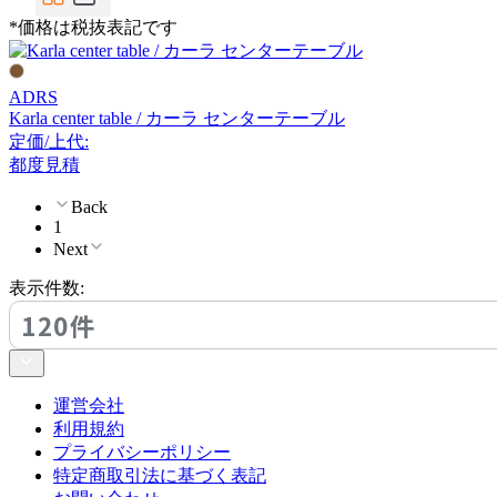
DULTON
*価格は税抜表記です
ダルトン
ADRS
Karla center table / カーラ センターテーブル
FIS
定価/上代:
都度見積
エフアイエス
Back
1
Next
FLACE
表示件数:
フレイス
120件
FRITZ HANSEN
運営会社
利用規約
フリッツハンセン
プライバシーポリシー
特定商取引法に基づく表記