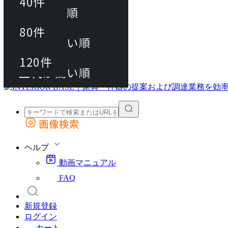
40件
おすすめ順
80件
80件
上代が安い順
動画マニュアル
120件
120件
FAQ
カート
上代が高い順
画像検索
外部サイトの商品をカートに追加
他のサイトで見つけた商品ページのURLを貼り付けて、カートに追加できます
ヘルプ
動画マニュアル
FAQ
新規登録
ログイン
カート