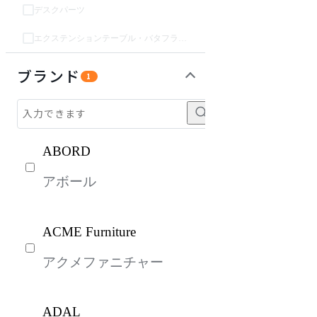
デスクパーツ
エクステンションテーブル・バタフライテーブル・伸長テーブル
収納家具
パーソナルブース・集中ブース
オフィスアクセサリー・備品
インテリア雑貨
ライト・照明
ガーデン・屋外
キッズ家具
生活家電
キッチン家電
ベッド・寝具
建具
オフプライス什器
ブランド
1
ABORD
アボール
ACME Furniture
アクメファニチャー
ADAL