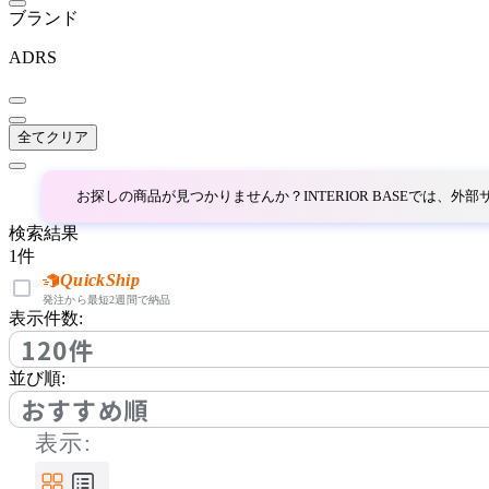
by interiors
ブランド
バイインテリアズ
ADRS
CondeHouse
全てクリア
カンディハウス
お探しの商品が見つかりませんか？INTERIOR BASEでは、
検索結果
CRUSH CRASH PROJECT
1
件
QuickShip
クラッシュクラッシュプ
発注から最短2週間で納品
表示件数:
ロジェクト
120件
DeVorm
並び順:
おすすめ順
デフォルム
表示: