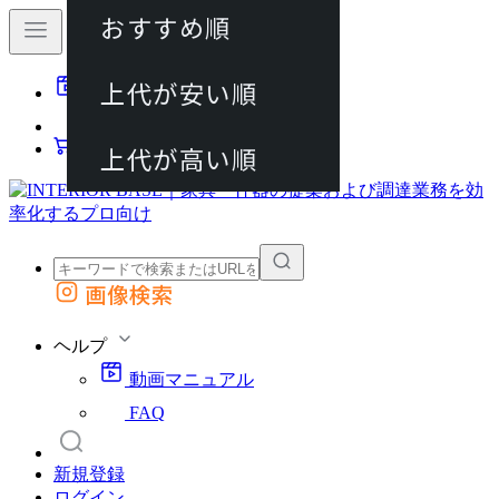
おすすめ順
80件
上代が安い順
動画マニュアル
120件
FAQ
カート
上代が高い順
画像検索
外部サイトの商品をカートに追加
他のサイトで見つけた商品ページのURLを貼り付けて、カートに追加できます
ヘルプ
動画マニュアル
FAQ
新規登録
ログイン