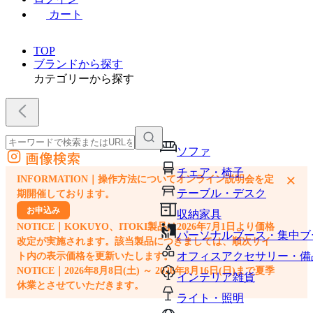
カート
TOP
ブランドから探す
カテゴリーから探す
ソファ
画像検索
外部サイトの商品をカートに追加
チェア・椅子
×
INFORMATION｜操作方法についてオンライン説明会を定
他のサイトで見つけた商品ページのURLを貼り付けて、カートに追加できます
テーブル・デスク
期開催しております。
お申込み
収納家具
NOTICE｜KOKUYO、ITOKI製品は2026年7月1日より価格
パーソナルブース・集中ブ
改定が実施されます。該当製品につきましては、順次サイ
オフィスアクセサリー・備
ト内の表示価格を更新いたします。
NOTICE｜2026年8月8日(土) ～ 2026年8月16日(日)まで夏季
インテリア雑貨
休業とさせていただきます。
ライト・照明