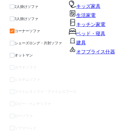
キッズ家具
2人掛けソファ
生活家電
3人掛けソファ
キッチン家電
コーナーソファ
ベッド・寝具
建具
シェーズロング・片肘ソファ
オフプライス什器
オットマン
カウチソファ
システムソファ
ファミレスソファ・ファミレスブース
ロビー・ベンチソファ
ローソファ
ソファベッド