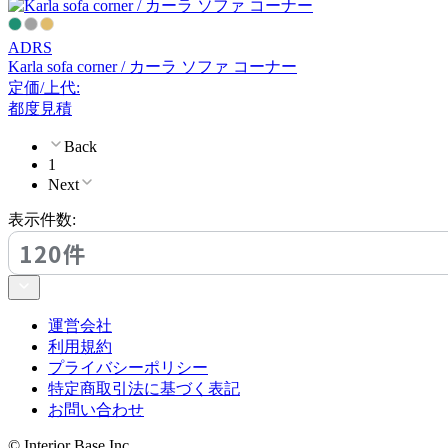
マスターウォール
ADRS
Karla sofa corner / カーラ ソファ コーナー
resortir
定価/上代:
都度見積
リゾルティール
Back
1
Next
STELLAR WORKS
表示件数:
ステラワークス
120件
VINCENT SHEPPARD
運営会社
利用規約
ヴィンセント シェパード
プライバシーポリシー
特定商取引法に基づく表記
お問い合わせ
© Interior Base Inc.