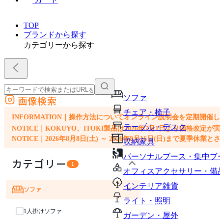
TOP
ブランドから探す
カテゴリーから探す
ソファ
画像検索
外部サイトの商品をカートに追加
チェア・椅子
他のサイトで見つけた商品ページのURLを貼り付けて、カートに追加できます
INFORMATION｜操作方法についてオンライン説明会を定期開催
テーブル・デスク
NOTICE｜KOKUYO、ITOKI製品は2026年7月1日より価
NOTICE｜2026年8月8日(土) ～ 2026年8月16日(日)まで夏季休
収納家具
パーソナルブース・集中ブ
カテゴリー
1
オフィスアクセサリー・備
インテリア雑貨
×
ソファ
ライト・照明
1人掛けソファ
ガーデン・屋外