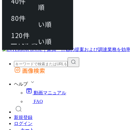
40件
おすすめ順
80件
80件
上代が安い順
動画マニュアル
120件
120件
FAQ
カート
上代が高い順
画像検索
外部サイトの商品をカートに追加
他のサイトで見つけた商品ページのURLを貼り付けて、カートに追加できます
ヘルプ
動画マニュアル
FAQ
新規登録
ログイン
カート