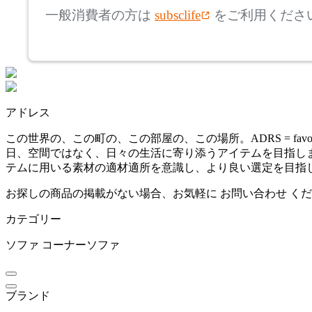
フランネルソファ
一般消費者の方は
subsclife
をご利用くださ
~
Fumi
mm
座面高
検索
フミ
~
アドレス
IKASAS
mm
この世界の、この町の、この部屋の、この場所。ADRS = favor
日、空間ではなく、日々の生活に寄り添うアイテムを目指します。「R
イカサ
テムに用いる素材の適材適所を意識し、より良い選定を目指
お探しの商品の掲載がない場合、お気軽に
お問い合わせ
くだ
innovator
カテゴリー
イノベーター
ソファ
コーナーソファ
ITOKI
ブランド