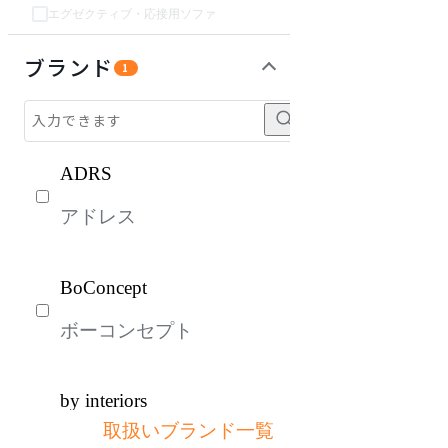
エグゼクティブ・応接用ソファ
チェア・椅子
テーブル・デスク
収納家具
パーソナルブース・集中ブース
オフィスアクセサリー・備品
インテリア雑貨
ライト・照明
ガーデン・屋外
キッズ家具
生活家電
キッチン家電
ベッド・寝具
建具
オフプライス什器
ブランド
1
ADRS
アドレス
BoConcept
ボーコンセプト
by interiors
取扱いブランド一覧
バイインテリアズ