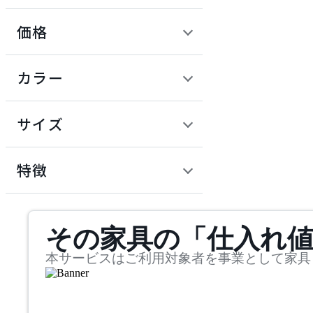
価格
COMPLEX UNIVERSAL
FURNITURE SUPPLY
定価 / 上代 (税抜)
検索
カラー
コンプレックスユニバー
~
サルファニチャーサプラ
イ
円
サイズ
CondeHouse
幅
カンディハウス
検索
特徴
~
FIS
mm
サステナビリティ商品
その家具の「仕入れ
奥行
検索
エフアイエス
~
本サービスはご利用対象者を事業として家具
FLANNEL SOFA
mm
高さ
検索