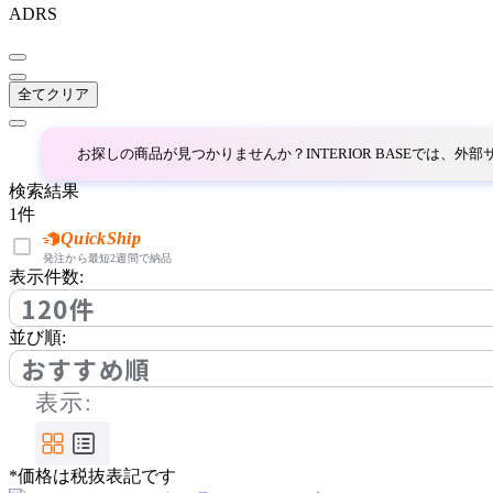
イトーキ
ADRS
JOURNAL STANDARD F
全てクリア
URNITURE
ジャーナルスタンダード
お探しの商品が見つかりませんか？INTERIOR BASEでは、
ファニチャー
検索結果
Karimoku Case
1
件
QuickShip
カリモクケース
発注から最短2週間で納品
表示件数:
120件
ligne roset
並び順:
おすすめ順
リーン・ロゼ
表示:
MASTERWAL
*価格は税抜表記です