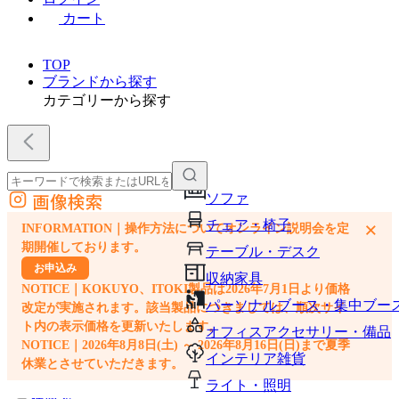
カート
TOP
ブランドから探す
カテゴリーから探す
画像検索
ソファ
外部サイトの商品をカートに追加
チェア・椅子
×
INFORMATION｜操作方法についてオンライン説明会を定
他のサイトで見つけた商品ページのURLを貼り付けて、カートに追加できます
期開催しております。
テーブル・デスク
お申込み
収納家具
NOTICE｜KOKUYO、ITOKI製品は2026年7月1日より価格
パーソナルブース・集中ブー
改定が実施されます。該当製品につきましては、順次サイ
ト内の表示価格を更新いたします。
オフィスアクセサリー・備品
NOTICE｜2026年8月8日(土) ～ 2026年8月16日(日)まで夏季
インテリア雑貨
休業とさせていただきます。
ライト・照明