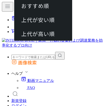
おすすめ順
80件
上代が安い順
動画マニュアル
120件
FAQ
カート
上代が高い順
画像検索
外部サイトの商品をカートに追加
他のサイトで見つけた商品ページのURLを貼り付けて、カートに追加できます
ヘルプ
動画マニュアル
FAQ
新規登録
ログイン