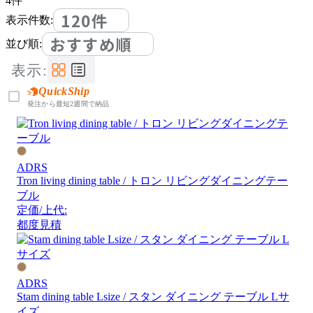
4
件
120件
表示件数:
おすすめ順
並び順:
表示:
QuickShip
発注から最短2週間で納品
ADRS
Tron living dining table / トロン リビングダイニングテー
ブル
定価/上代:
都度見積
ADRS
Stam dining table Lsize / スタン ダイニング テーブル Lサ
イズ