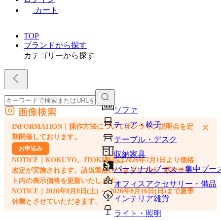
カート
TOP
ブランドから探す
カテゴリーから探す
画像検索
ソファ
外部サイトの商品をカートに追加
チェア・椅子
×
INFORMATION｜操作方法についてオンライン説明会を定
他のサイトで見つけた商品ページのURLを貼り付けて、カートに追加できます
期開催しております。
テーブル・デスク
お申込み
収納家具
NOTICE｜KOKUYO、ITOKI製品は2026年7月1日より価格
パーソナルブース・集中ブー
改定が実施されます。該当製品につきましては、順次サイ
ト内の表示価格を更新いたします。
オフィスアクセサリー・備品
NOTICE｜2026年8月8日(土) ～ 2026年8月16日(日)まで夏季
インテリア雑貨
休業とさせていただきます。
ライト・照明