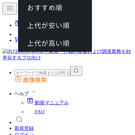
おすすめ順
80件
上代が安い順
動画マニュアル
120件
FAQ
カート
上代が高い順
画像検索
外部サイトの商品をカートに追加
他のサイトで見つけた商品ページのURLを貼り付けて、カートに追加できます
ヘルプ
動画マニュアル
FAQ
新規登録
ログイン