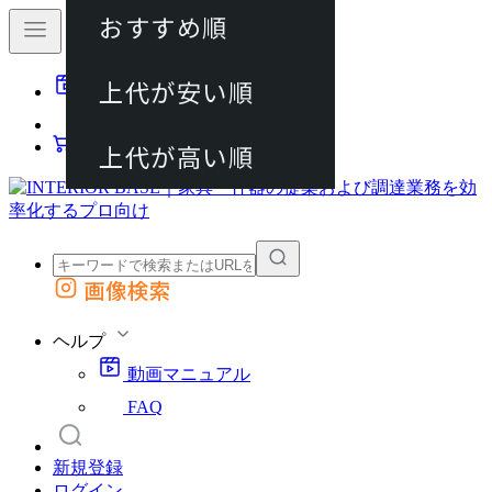
おすすめ順
80件
上代が安い順
動画マニュアル
120件
FAQ
カート
上代が高い順
画像検索
外部サイトの商品をカートに追加
他のサイトで見つけた商品ページのURLを貼り付けて、カートに追加できます
ヘルプ
動画マニュアル
FAQ
新規登録
ログイン