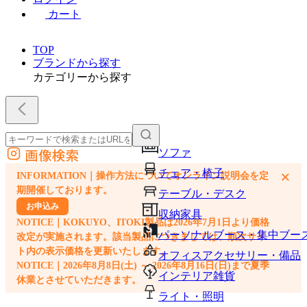
カート
TOP
ブランドから探す
カテゴリーから探す
画像検索
ソファ
外部サイトの商品をカートに追加
チェア・椅子
×
INFORMATION｜操作方法についてオンライン説明会を定
他のサイトで見つけた商品ページのURLを貼り付けて、カートに追加できます
期開催しております。
テーブル・デスク
お申込み
収納家具
NOTICE｜KOKUYO、ITOKI製品は2026年7月1日より価格
パーソナルブース・集中ブー
改定が実施されます。該当製品につきましては、順次サイ
ト内の表示価格を更新いたします。
オフィスアクセサリー・備品
NOTICE｜2026年8月8日(土) ～ 2026年8月16日(日)まで夏季
インテリア雑貨
休業とさせていただきます。
ライト・照明