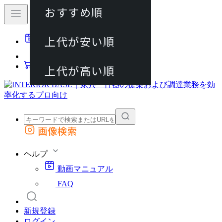
おすすめ順
80件
上代が安い順
動画マニュアル
120件
FAQ
カート
上代が高い順
画像検索
外部サイトの商品をカートに追加
他のサイトで見つけた商品ページのURLを貼り付けて、カートに追加できます
ヘルプ
動画マニュアル
FAQ
新規登録
ログイン