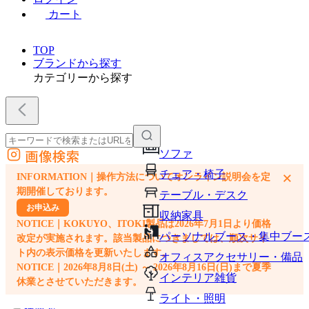
カート
TOP
ブランドから探す
カテゴリーから探す
画像検索
ソファ
外部サイトの商品をカートに追加
チェア・椅子
×
INFORMATION｜操作方法についてオンライン説明会を定
他のサイトで見つけた商品ページのURLを貼り付けて、カートに追加できます
期開催しております。
テーブル・デスク
お申込み
収納家具
NOTICE｜KOKUYO、ITOKI製品は2026年7月1日より価格
パーソナルブース・集中ブー
改定が実施されます。該当製品につきましては、順次サイ
ト内の表示価格を更新いたします。
オフィスアクセサリー・備品
NOTICE｜2026年8月8日(土) ～ 2026年8月16日(日)まで夏季
インテリア雑貨
休業とさせていただきます。
ライト・照明