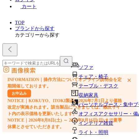
カート
TOP
ブランドから探す
カテゴリーから探す
ソファ
画像検索
外部サイトの商品をカートに追加
チェア・椅子
×
INFORMATION｜操作方法についてオンライン説明会を定
他のサイトで見つけた商品ページのURLを貼り付けて、カートに追加できます
テーブル・デスク
期開催しております。
お申込み
収納家具
NOTICE｜KOKUYO、ITOKI製品は2026年7月1日より価格
パーソナルブース・集中ブ
改定が実施されます。該当製品につきましては、順次サイ
オフィスアクセサリー・備
ト内の表示価格を更新いたします。
NOTICE｜2026年8月8日(土) ～ 2026年8月16日(日)まで夏季
インテリア雑貨
休業とさせていただきます。
ライト・照明