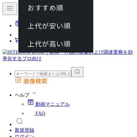
おすすめ順
80件
上代が安い順
動画マニュアル
120件
FAQ
カート
上代が高い順
画像検索
外部サイトの商品をカートに追加
他のサイトで見つけた商品ページのURLを貼り付けて、カートに追加できます
ヘルプ
動画マニュアル
FAQ
新規登録
ログイン