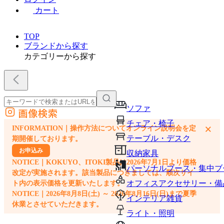
カート
TOP
ブランドから探す
カテゴリーから探す
ソファ
画像検索
外部サイトの商品をカートに追加
チェア・椅子
×
INFORMATION｜操作方法についてオンライン説明会を定
他のサイトで見つけた商品ページのURLを貼り付けて、カートに追加できます
テーブル・デスク
期開催しております。
お申込み
収納家具
NOTICE｜KOKUYO、ITOKI製品は2026年7月1日より価格
パーソナルブース・集中ブ
改定が実施されます。該当製品につきましては、順次サイ
オフィスアクセサリー・備
ト内の表示価格を更新いたします。
NOTICE｜2026年8月8日(土) ～ 2026年8月16日(日)まで夏季
インテリア雑貨
休業とさせていただきます。
ライト・照明