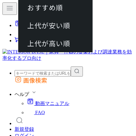
おすすめ順
80件
上代が安い順
動画マニュアル
120件
FAQ
カート
上代が高い順
画像検索
外部サイトの商品をカートに追加
他のサイトで見つけた商品ページのURLを貼り付けて、カートに追加できます
ヘルプ
動画マニュアル
FAQ
新規登録
ログイン