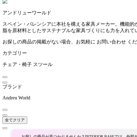
~
アンドリューワールド
ARUNAi
mm
スペイン・バレンシアに本社を構える家具メーカー。機能的か
脂を原材料としたサステナブルな家具づくりにも力を入れて
アルナイ
お探しの商品の掲載がない場合、お気軽に
お問い合わせ
くだ
カテゴリー
AZUMAYA
チェア・椅子
スツール
アズマヤ
ブランド
bellacontte
Andreu World
ベラコンテ
全てクリア
BoConcept
お探しの商品が見つかりませんか？INTERIOR BASEでは、