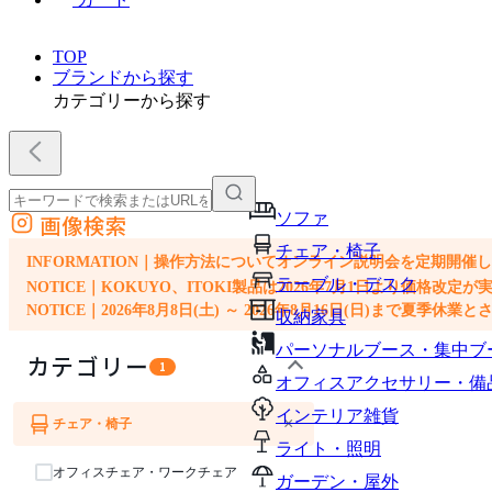
TOP
ブランドから探す
カテゴリーから探す
ソファ
画像検索
外部サイトの商品をカートに追加
チェア・椅子
他のサイトで見つけた商品ページのURLを貼り付けて、カートに追加できます
INFORMATION｜操作方法についてオンライン説明会を定期開催
テーブル・デスク
NOTICE｜KOKUYO、ITOKI製品は2026年7月1日より価
NOTICE｜2026年8月8日(土) ～ 2026年8月16日(日)まで夏季休
収納家具
パーソナルブース・集中ブ
カテゴリー
1
オフィスアクセサリー・備
インテリア雑貨
×
チェア・椅子
ライト・照明
オフィスチェア・ワークチェア
ガーデン・屋外