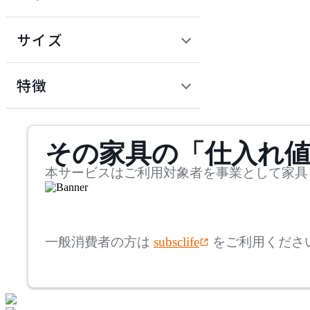
~
円
サイズ
ADAL TOTAL INTERIOR
COLLECTION
幅
アダルトータルインテリ
検索
特徴
アコレクション
~
Andreu World
mm
サステナビリティ商品
その家具の「仕入れ
奥行
検索
アンドリューワールド
~
本サービスはご利用対象者を事業として家具
ARIAKE
mm
高さ
検索
アリアケ
一般消費者の方は
subsclife
をご利用くださ
~
artek
mm
座面高
検索
アルテック