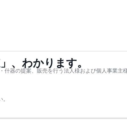
値」、わかります。
・什器の提案、販売を行う法人様および個人事業主
い。