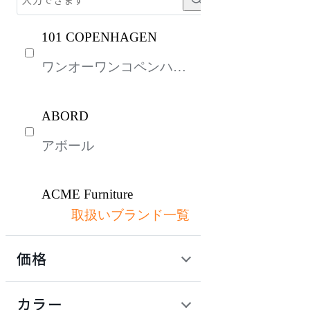
101 COPENHAGEN
ワンオーワンコペンハー
ゲン
ABORD
アボール
ACME Furniture
取扱いブランド一覧
アクメファニチャー
価格
ADAL
定価 / 上代 (税抜)
検索
カラー
アダル