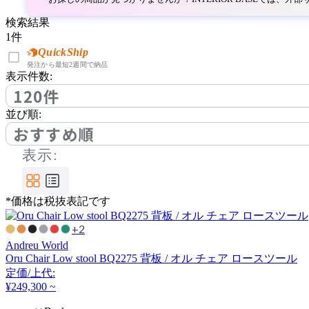
ボーコンセプト
検索結果
1
件
bogaerts label
QuickShip
発注から最短2週間で納品
表示件数:
ボガーツ・ラベル
120件
並び順:
by interiors
おすすめ順
表示:
バイインテリアズ
*価格は税抜表記です
CHAISES NICOLLE
+2
シェーズ・ニコル
Andreu World
Oru Chair Low stool BQ2275 背板 / オル チェア ロースツール
定価/上代:
Coccole
¥249,300 ~