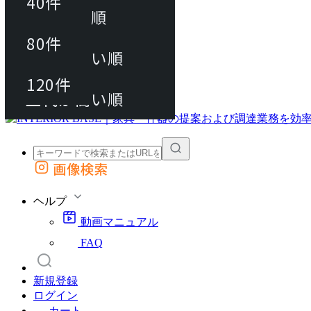
40件
おすすめ順
80件
80件
上代が安い順
動画マニュアル
120件
120件
FAQ
カート
上代が高い順
画像検索
外部サイトの商品をカートに追加
他のサイトで見つけた商品ページのURLを貼り付けて、カートに追加できます
ヘルプ
動画マニュアル
FAQ
新規登録
ログイン
カート