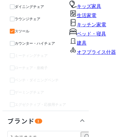
キッズ家具
ダイニングチェア
生活家電
ラウンジチェア
キッチン家電
スツール
ベッド・寝具
建具
カウンター・ハイチェア
オフプライス什器
ミーティングチェア
ローチェア・座椅子
ベンチ・ダイニングベンチ
ゲーミングチェア
エグゼクティブ・応接用チェア
ソファ
テーブル・デスク
収納家具
パーソナルブース・集中ブース
オフィスアクセサリー・備品
インテリア雑貨
ライト・照明
ガーデン・屋外
キッズ家具
生活家電
キッチン家電
ベッド・寝具
建具
オフプライス什器
ブランド
1