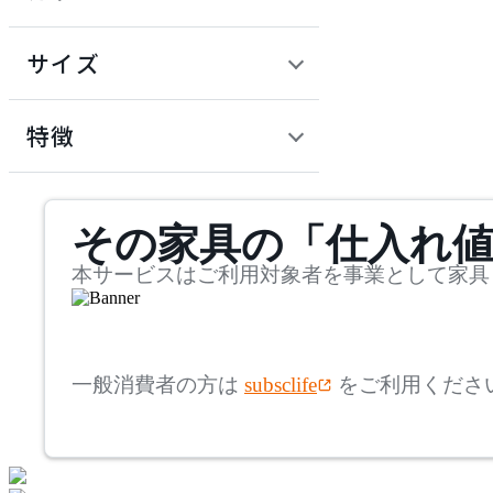
~
円
サイズ
ADAL TOTAL INTERIOR
COLLECTION
幅
アダルトータルインテリ
検索
特徴
アコレクション
~
ADRS
mm
サステナビリティ商品
その家具の「仕入れ
奥行
検索
アドレス
~
本サービスはご利用対象者を事業として家具
Andreu World
mm
高さ
検索
アンドリューワールド
一般消費者の方は
subsclife
をご利用くださ
~
ANONIMA CASTELLI
mm
座面高
検索
アノニマカステッリ