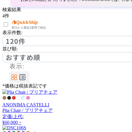
アルナイ
検索結果
4
件
AZUMAYA
QuickShip
発注から最短2週間で納品
表示件数:
アズマヤ
120件
並び順:
BoConcept
おすすめ順
表示:
ボーコンセプト
*価格は税抜表記です
by interiors
バイインテリアズ
ANONIMA CASTELLI
Plia Chair / プリアチェア
定価/上代:
Cerantola
¥60,000 ~