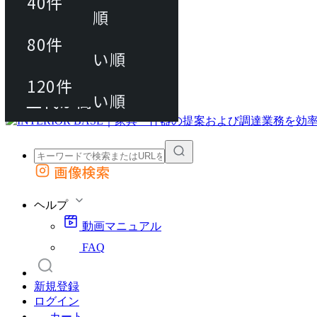
40件
おすすめ順
80件
80件
上代が安い順
動画マニュアル
120件
120件
FAQ
カート
上代が高い順
画像検索
外部サイトの商品をカートに追加
他のサイトで見つけた商品ページのURLを貼り付けて、カートに追加できます
ヘルプ
動画マニュアル
FAQ
新規登録
ログイン
カート