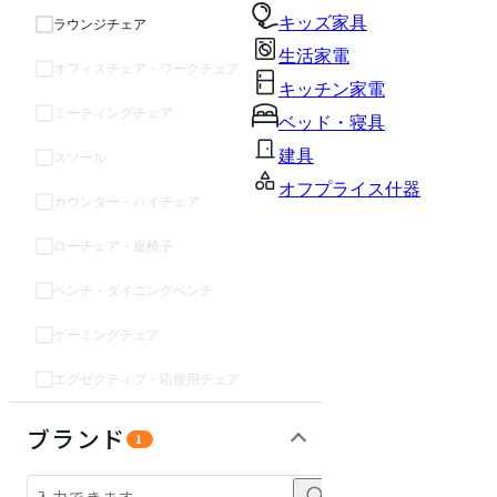
キッズ家具
ラウンジチェア
生活家電
オフィスチェア・ワークチェア
キッチン家電
ミーティングチェア
ベッド・寝具
建具
スツール
オフプライス什器
カウンター・ハイチェア
ローチェア・座椅子
ベンチ・ダイニングベンチ
ゲーミングチェア
エグゼクティブ・応接用チェア
ソファ
テーブル・デスク
収納家具
パーソナルブース・集中ブース
オフィスアクセサリー・備品
インテリア雑貨
ライト・照明
ガーデン・屋外
キッズ家具
生活家電
キッチン家電
ベッド・寝具
建具
オフプライス什器
ブランド
1