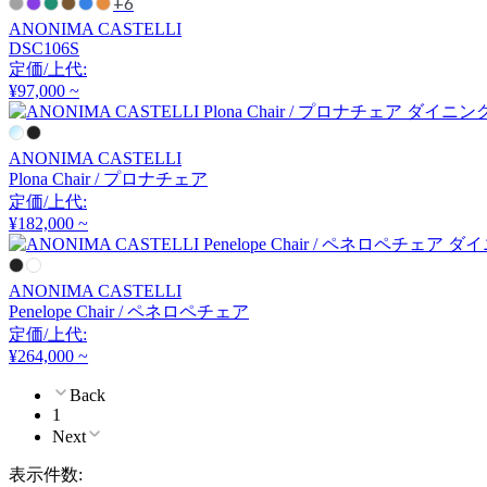
+6
チェラントラ
ANONIMA CASTELLI
DSC106S
定価/上代:
CHAISES NICOLLE
¥97,000 ~
シェーズ・ニコル
ANONIMA CASTELLI
Plona Chair / プロナチェア
定価/上代:
Coccole
¥182,000 ~
コッコレ
ANONIMA CASTELLI
Penelope Chair / ペネロペチェア
COLOS
定価/上代:
¥264,000 ~
コロス
Back
1
Next
COMPLEX UNIVERSAL
表示件数:
FURNITURE SUPPLY