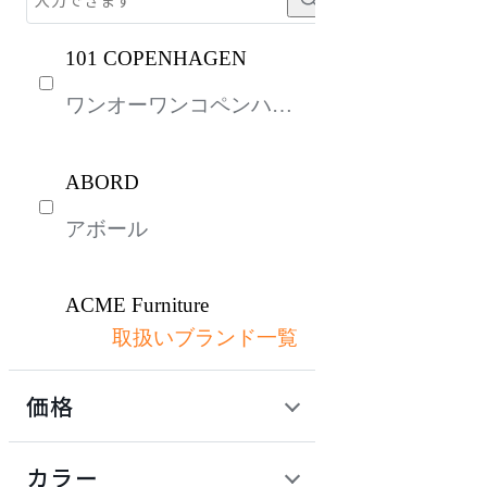
101 COPENHAGEN
ワンオーワンコペンハー
ゲン
ABORD
アボール
ACME Furniture
取扱いブランド一覧
アクメファニチャー
価格
ADAL
定価 / 上代 (税抜)
検索
カラー
アダル