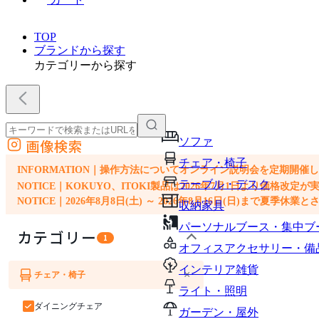
TOP
ブランドから探す
カテゴリーから探す
ソファ
画像検索
外部サイトの商品をカートに追加
チェア・椅子
他のサイトで見つけた商品ページのURLを貼り付けて、カートに追加できます
INFORMATION｜操作方法についてオンライン説明会を定期開催
テーブル・デスク
NOTICE｜KOKUYO、ITOKI製品は2026年7月1日より価
NOTICE｜2026年8月8日(土) ～ 2026年8月16日(日)まで夏季休
収納家具
パーソナルブース・集中ブ
カテゴリー
1
オフィスアクセサリー・備
インテリア雑貨
×
チェア・椅子
ライト・照明
ダイニングチェア
ガーデン・屋外