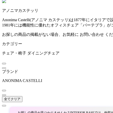
~
アノニマカステッリ
ARIAKE
mm
Anonima Castelli(アノニマ カステッリ)は187
1981年には機能性に優れたオフィスチェア「バーテブラ」
アリアケ
お探しの商品の掲載がない場合、お気軽に
お問い合わせ
くだ
カテゴリー
arper
チェア・椅子
ダイニングチェア
アルペール
ブランド
artek
ANONIMA CASTELLI
アルテック
全てクリア
ARUNAi
お探しの商品が見つかりませんか？INTERIOR BASEでは、