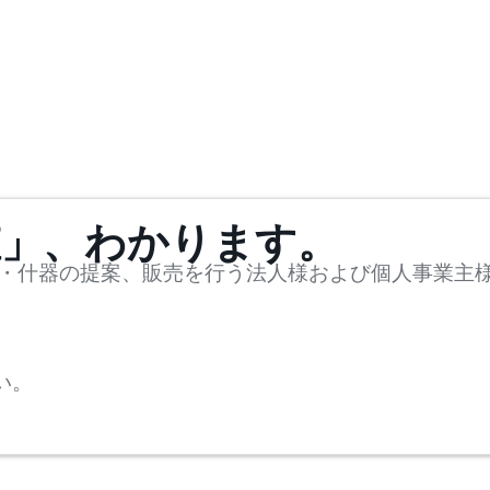
値」、わかります。
・什器の提案、販売を行う法人様および個人事業主
い。