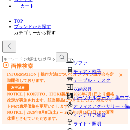
カート
TOP
ブランドから探す
カテゴリーから探す
ソファ
画像検索
外部サイトの商品をカートに追加
チェア・椅子
×
INFORMATION｜操作方法についてオンライン説明会を定
他のサイトで見つけた商品ページのURLを貼り付けて、カートに追加できます
テーブル・デスク
期開催しております。
お申込み
収納家具
NOTICE｜KOKUYO、ITOKI製品は2026年7月1日より価格
パーソナルブース・集中ブ
改定が実施されます。該当製品につきましては、順次サイ
オフィスアクセサリー・備
ト内の表示価格を更新いたします。
NOTICE｜2026年8月8日(土) ～ 2026年8月16日(日)まで夏季
インテリア雑貨
休業とさせていただきます。
ライト・照明