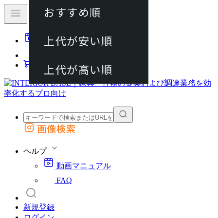
おすすめ順
80件
上代が安い順
動画マニュアル
120件
FAQ
カート
上代が高い順
画像検索
外部サイトの商品をカートに追加
他のサイトで見つけた商品ページのURLを貼り付けて、カートに追加できます
ヘルプ
動画マニュアル
FAQ
新規登録
ログイン