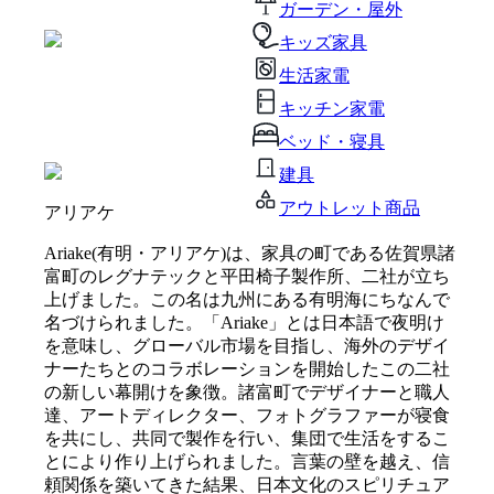
ガーデン・屋外
キッズ家具
生活家電
キッチン家電
ベッド・寝具
建具
アウトレット商品
アリアケ
Ariake(有明・アリアケ)は、家具の町である佐賀県諸
富町のレグナテックと平田椅子製作所、二社が立ち
上げました。この名は九州にある有明海にちなんで
名づけられました。「Ariake」とは日本語で夜明け
を意味し、グローバル市場を目指し、海外のデザイ
ナーたちとのコラボレーションを開始したこの二社
の新しい幕開けを象徴。諸富町でデザイナーと職人
達、アートディレクター、フォトグラファーが寝食
を共にし、共同で製作を行い、集団で生活をするこ
とにより作り上げられました。言葉の壁を越え、信
頼関係を築いてきた結果、日本文化のスピリチュア