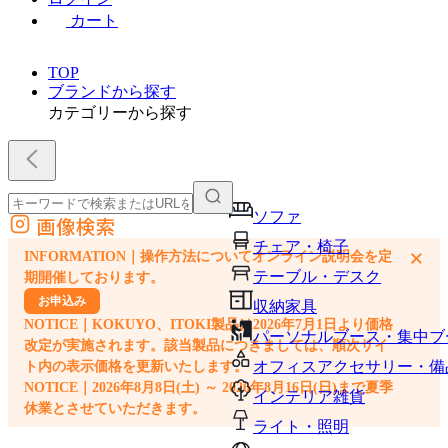
カート
TOP
ブランドから探す
カテゴリーから探す
ソファ
画像検索
外部サイトの商品をカートに追加
チェア・椅子
×
INFORMATION｜操作方法についてオンライン説明会を定
他のサイトで見つけた商品ページのURLを貼り付けて、カートに追加できます
テーブル・デスク
期開催しております。
お申込み
収納家具
NOTICE｜KOKUYO、ITOKI製品は2026年7月1日より価格
パーソナルブース・集中ブ
改定が実施されます。該当製品につきましては、順次サイ
オフィスアクセサリー・備
ト内の表示価格を更新いたします。
NOTICE｜2026年8月8日(土) ～ 2026年8月16日(日)まで夏季
インテリア雑貨
休業とさせていただきます。
ライト・照明