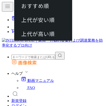
おすすめ順
80件
上代が安い順
動画マニュアル
120件
FAQ
カート
上代が高い順
画像検索
外部サイトの商品をカートに追加
他のサイトで見つけた商品ページのURLを貼り付けて、カートに追加できます
ヘルプ
動画マニュアル
FAQ
新規登録
ログイン