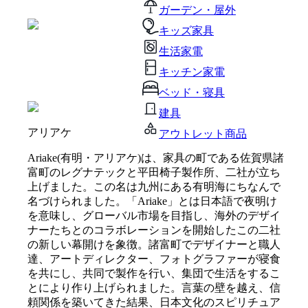
ガーデン・屋外
キッズ家具
生活家電
キッチン家電
ベッド・寝具
建具
アリアケ
アウトレット商品
Ariake(有明・アリアケ)は、家具の町である佐賀県諸
富町のレグナテックと平田椅子製作所、二社が立ち
上げました。この名は九州にある有明海にちなんで
名づけられました。「Ariake」とは日本語で夜明け
を意味し、グローバル市場を目指し、海外のデザイ
ナーたちとのコラボレーションを開始したこの二社
の新しい幕開けを象徴。諸富町でデザイナーと職人
達、アートディレクター、フォトグラファーが寝食
を共にし、共同で製作を行い、集団で生活をするこ
とにより作り上げられました。言葉の壁を越え、信
頼関係を築いてきた結果、日本文化のスピリチュア