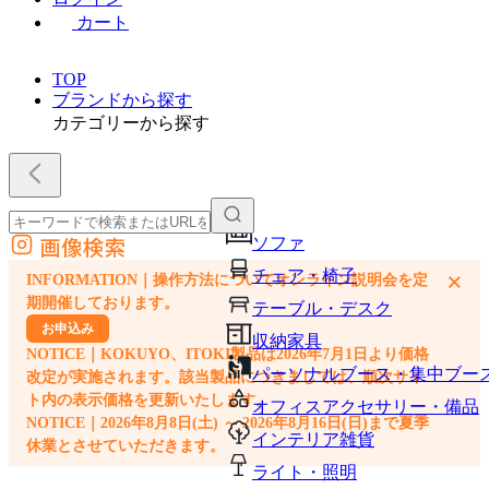
カート
TOP
ブランドから探す
カテゴリーから探す
画像検索
ソファ
外部サイトの商品をカートに追加
チェア・椅子
×
INFORMATION｜操作方法についてオンライン説明会を定
他のサイトで見つけた商品ページのURLを貼り付けて、カートに追加できます
期開催しております。
テーブル・デスク
お申込み
収納家具
NOTICE｜KOKUYO、ITOKI製品は2026年7月1日より価格
パーソナルブース・集中ブー
改定が実施されます。該当製品につきましては、順次サイ
ト内の表示価格を更新いたします。
オフィスアクセサリー・備品
NOTICE｜2026年8月8日(土) ～ 2026年8月16日(日)まで夏季
インテリア雑貨
休業とさせていただきます。
ライト・照明