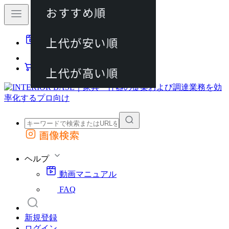
おすすめ順
80件
上代が安い順
動画マニュアル
120件
FAQ
カート
上代が高い順
画像検索
外部サイトの商品をカートに追加
他のサイトで見つけた商品ページのURLを貼り付けて、カートに追加できます
ヘルプ
動画マニュアル
FAQ
新規登録
ログイン