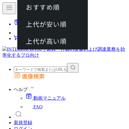
おすすめ順
80件
上代が安い順
動画マニュアル
120件
FAQ
カート
上代が高い順
画像検索
外部サイトの商品をカートに追加
他のサイトで見つけた商品ページのURLを貼り付けて、カートに追加できます
ヘルプ
動画マニュアル
FAQ
新規登録
ログイン