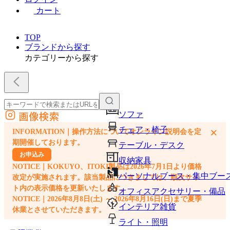
カート
TOP
ブランドから探す
カテゴリーから探す
画像検索
ソファ
外部サイトの商品をカートに追加
チェア・椅子
×
INFORMATION｜操作方法についてオンライン説明会を定
他のサイトで見つけた商品ページのURLを貼り付けて、カートに追加できます
期開催しております。
テーブル・デスク
お申込み
収納家具
NOTICE｜KOKUYO、ITOKI製品は2026年7月1日より価格
パーソナルブース・集中ブー
改定が実施されます。該当製品につきましては、順次サイ
ト内の表示価格を更新いたします。
オフィスアクセサリー・備品
NOTICE｜2026年8月8日(土) ～ 2026年8月16日(日)まで夏季
インテリア雑貨
休業とさせていただきます。
ライト・照明