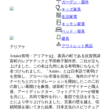
ガーデン・屋外
キッズ家具
生活家電
キッチン家電
ベッド・寝具
建具
アウトレット商品
アリアケ
Ariake(有明・アリアケ)は、家具の町である佐賀県諸
富町のレグナテックと平田椅子製作所、二社が立ち
上げました。この名は九州にある有明海にちなんで
名づけられました。「Ariake」とは日本語で夜明け
を意味し、グローバル市場を目指し、海外のデザイ
ナーたちとのコラボレーションを開始したこの二社
の新しい幕開けを象徴。諸富町でデザイナーと職人
達、アートディレクター、フォトグラファーが寝食
を共にし、共同で製作を行い、集団で生活をするこ
とにより作り上げられました。言葉の壁を越え、信
頼関係を築いてきた結果、日本文化のスピリチュア