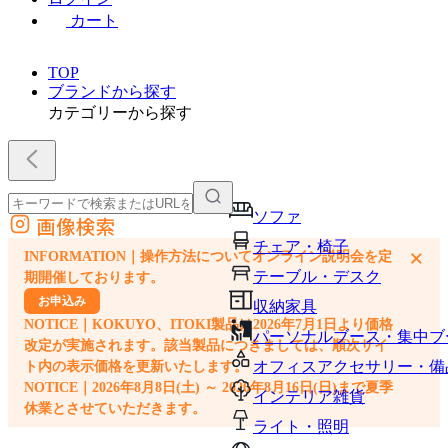
カート
TOP
ブランドから探す
カテゴリーから探す
ソファ
画像検索
外部サイトの商品をカートに追加
チェア・椅子
×
INFORMATION｜操作方法についてオンライン説明会を定
他のサイトで見つけた商品ページのURLを貼り付けて、カートに追加できます
テーブル・デスク
期開催しております。
お申込み
収納家具
NOTICE｜KOKUYO、ITOKI製品は2026年7月1日より価格
パーソナルブース・集中ブ
改定が実施されます。該当製品につきましては、順次サイ
オフィスアクセサリー・備
ト内の表示価格を更新いたします。
NOTICE｜2026年8月8日(土) ～ 2026年8月16日(日)まで夏季
インテリア雑貨
休業とさせていただきます。
ライト・照明