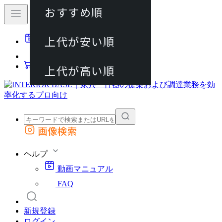
おすすめ順
80件
上代が安い順
動画マニュアル
120件
FAQ
カート
上代が高い順
画像検索
外部サイトの商品をカートに追加
他のサイトで見つけた商品ページのURLを貼り付けて、カートに追加できます
ヘルプ
動画マニュアル
FAQ
新規登録
ログイン