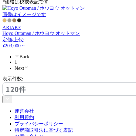
*価格は税抜表記です
フランネルソファ
画像はイメージです
FRITZ HANSEN
ARIAKE
Hoyo Ottoman / ホウヨウ オットマン
フリッツハンセン
定価/上代:
¥203,000 ~
Back
Fumi
1
Next
フミ
表示件数:
120件
GERVASONI
ジェルバゾーニ
運営会社
利用規約
プライバシーポリシー
HAY
特定商取引法に基づく表記