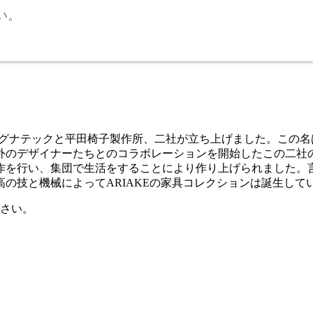
い。
のレグナテックと平田椅子製作所、二社が立ち上げました。この名
外のデザイナーたちとのコラボレーションを開始したこの二社
作を行い、集団で生活をすることにより作り上げられました。
の技と機械によってARIAKEの家具コレクションは誕生して
さい。