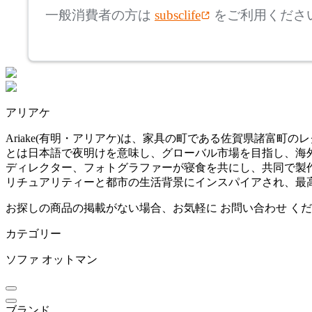
ボーコンセプト
一般消費者の方は
subsclife
をご利用くださ
~
by interiors
mm
座面高
検索
バイインテリアズ
~
アリアケ
COLON
mm
Ariake(有明・アリアケ)は、家具の町である佐賀県諸富町
とは日本語で夜明けを意味し、グローバル市場を目指し、海
コロン
ディレクター、フォトグラファーが寝食を共にし、共同で製
リチュアリティーと都市の生活背景にインスパイアされ、最高
COMPLEX UNIVERSAL
お探しの商品の掲載がない場合、お気軽に
お問い合わせ
くだ
FURNITURE SUPPLY
カテゴリー
コンプレックスユニバー
サルファニチャーサプラ
ソファ
オットマン
イ
CondeHouse
ブランド