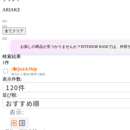
カンディハウス
ARIAKE
CRUSH CRASH PROJECT
全てクリア
クラッシュクラッシュプ
ロジェクト
お探しの商品が見つかりませんか？INTERIOR BASEでは、
EDDA
検索結果
1
件
エッダ
QuickShip
発注から最短2週間で納品
表示件数:
120件
EMKO
並び順:
エムコ
おすすめ順
表示:
FLANNEL SOFA