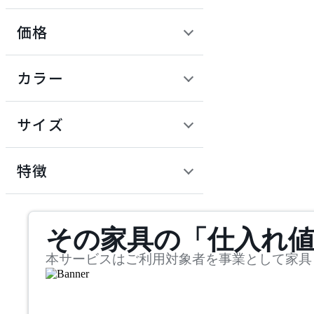
価格
ARUNAi
定価 / 上代 (税抜)
検索
カラー
アルナイ
~
円
サイズ
AZUMAYA
幅
アズマヤ
検索
特徴
~
bellacontte
mm
サステナビリティ商品
その家具の「仕入れ
奥行
検索
ベラコンテ
~
本サービスはご利用対象者を事業として家具
BoConcept
mm
高さ
検索