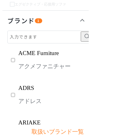
エグゼクティブ・応接用ソファ
チェア・椅子
テーブル・デスク
収納家具
オフィスアクセサリー・備品
インテリア雑貨
ベッド・寝具
パーソナルブース・集中ブース
ライト・照明
ガーデン・屋外
キッズ家具
生活家電
キッチン家電
建具
オフプライス什器
ブランド
1
ACME Furniture
アクメファニチャー
ADRS
アドレス
ARIAKE
取扱いブランド一覧
アリアケ