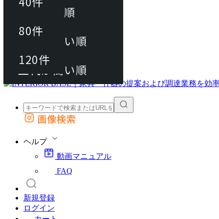
40件
おすすめ順
80件
80件
上代が安い順
動画マニュアル
120件
120件
FAQ
カート
上代が高い順
画像検索
外部サイトの商品をカートに追加
他のサイトで見つけた商品ページのURLを貼り付けて、カートに追加できます
ヘルプ
動画マニュアル
FAQ
新規登録
ログイン
カート