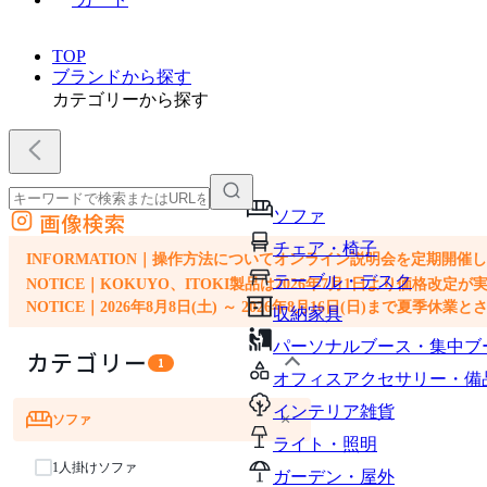
TOP
ブランドから探す
カテゴリーから探す
ソファ
画像検索
外部サイトの商品をカートに追加
チェア・椅子
他のサイトで見つけた商品ページのURLを貼り付けて、カートに追加できます
INFORMATION｜操作方法についてオンライン説明会を定期開催
テーブル・デスク
NOTICE｜KOKUYO、ITOKI製品は2026年7月1日より価
NOTICE｜2026年8月8日(土) ～ 2026年8月16日(日)まで夏季休
収納家具
パーソナルブース・集中ブ
カテゴリー
1
オフィスアクセサリー・備
インテリア雑貨
×
ソファ
ライト・照明
1人掛けソファ
ガーデン・屋外