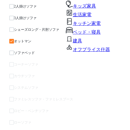
キッズ家具
2人掛けソファ
生活家電
3人掛けソファ
キッチン家電
シェーズロング・片肘ソファ
ベッド・寝具
建具
オットマン
オフプライス什器
ソファベッド
コーナーソファ
カウチソファ
システムソファ
ファミレスソファ・ファミレスブース
ロビー・ベンチソファ
ローソファ