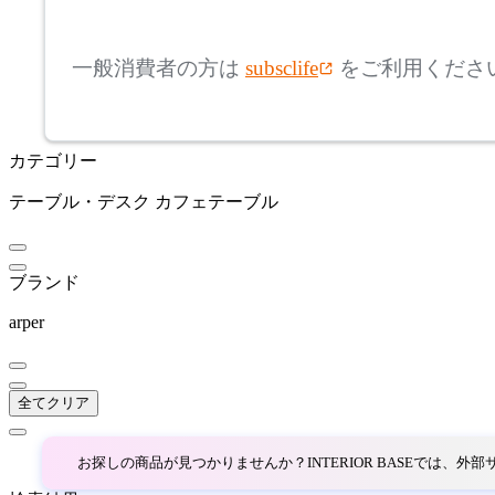
mm
高さ
検索
アルナイ
一般消費者の方は
subsclife
をご利用くださ
~
AZUMAYA
mm
カテゴリー
座面高
検索
アズマヤ
テーブル・デスク
カフェテーブル
~
BoConcept
mm
ブランド
ボーコンセプト
arper
bogaerts label
全てクリア
ボガーツ・ラベル
お探しの商品が見つかりませんか？INTERIOR BASEでは、