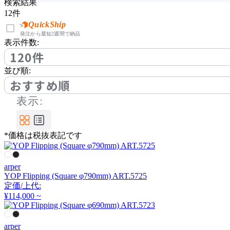
by interiors
検索結果
12
件
バイインテリアズ
QuickShip
発注から最短2週間で納品
表示件数:
120件
CondeHouse
並び順:
おすすめ順
カンディハウス
表示:
CRUSH CRASH PROJECT
*価格は税抜表記です
クラッシュクラッシュプ
ロジェクト
arper
YOP Flipping (Square φ790mm) ART.5725
DeVorm
定価/上代:
¥114,000 ~
デフォルム
arper