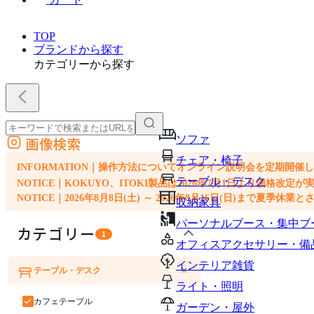
TOP
ブランドから探す
カテゴリーから探す
ソファ
画像検索
外部サイトの商品をカートに追加
チェア・椅子
他のサイトで見つけた商品ページのURLを貼り付けて、カートに追加できます
INFORMATION｜操作方法についてオンライン説明会を定期開催
テーブル・デスク
NOTICE｜KOKUYO、ITOKI製品は2026年7月1日より価
NOTICE｜2026年8月8日(土) ～ 2026年8月16日(日)まで夏季休
収納家具
パーソナルブース・集中ブ
カテゴリー
1
オフィスアクセサリー・備
インテリア雑貨
×
テーブル・デスク
ソファ
チェア・椅子
ライト・照明
カフェテーブル
ガーデン・屋外