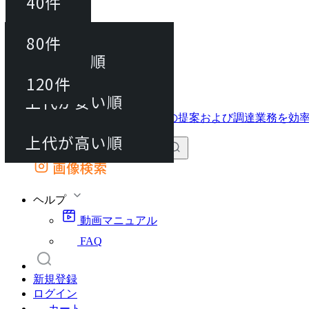
40件
並び替え
40件
80件
おすすめ順
動画マニュアル
80件
120件
FAQ
カート
上代が安い順
120件
上代が高い順
画像検索
外部サイトの商品をカートに追加
他のサイトで見つけた商品ページのURLを貼り付けて、カートに追加できます
ヘルプ
動画マニュアル
FAQ
新規登録
ログイン
カート