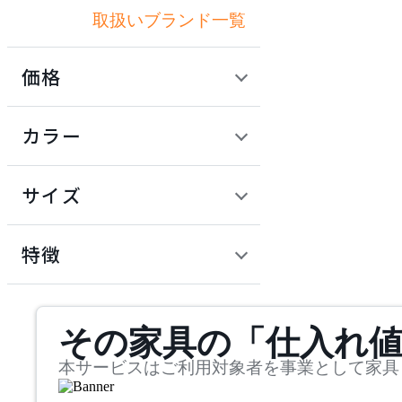
取扱いブランド一覧
アダル
価格
ADAL TOTAL INTERIOR
COLLECTION
定価 / 上代 (税抜)
検索
カラー
アダルトータルインテリ
~
アコレクション
円
サイズ
ADRS
幅
アドレス
検索
特徴
~
arper
mm
サステナビリティ商品
その家具の「仕入れ
奥行
検索
アルペール
~
本サービスはご利用対象者を事業として家具
ARUNAi