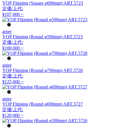
DULTON
YOP Flipping (Square φ690mm) ART.5723
定価/上代:
¥107,000 ~
ダルトン
arper
FIS
YOP Flipping (Round φ590mm) ART.5723
定価/上代:
¥100,000 ~
エフアイエス
arper
FLACE
YOP Flipping (Round φ790mm) ART.5728
定価/上代:
フレイス
¥125,000 ~
arper
FRITZ HANSEN
YOP Flipping (Round φ690mm) ART.5727
定価/上代:
フリッツハンセン
¥120,000 ~