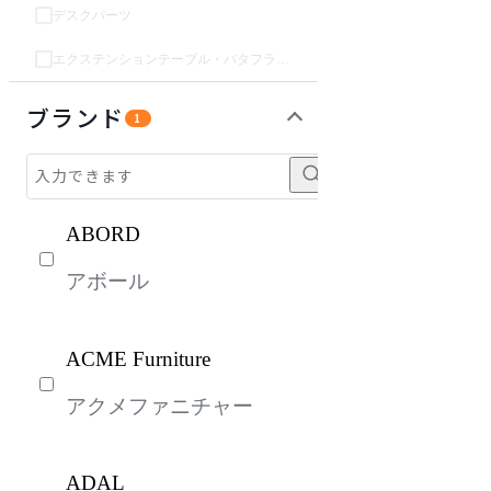
デスクパーツ
エクステンションテーブル・バタフライテーブル・伸長テーブル
ガーデン・屋外
収納家具
パーソナルブース・集中ブース
オフィスアクセサリー・備品
インテリア雑貨
ライト・照明
キッズ家具
生活家電
キッチン家電
ベッド・寝具
建具
オフプライス什器
ブランド
1
ABORD
アボール
ACME Furniture
アクメファニチャー
ADAL