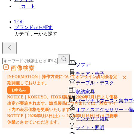
カート
TOP
ブランドから探す
カテゴリーから探す
ソファ
画像検索
外部サイトの商品をカートに追加
チェア・椅子
×
INFORMATION｜操作方法についてオンライン説明会を定
他のサイトで見つけた商品ページのURLを貼り付けて、カートに追加できます
テーブル・デスク
期開催しております。
お申込み
収納家具
NOTICE｜KOKUYO、ITOKI製品は2026年7月1日より価格
パーソナルブース・集中ブ
改定が実施されます。該当製品につきましては、順次サイ
オフィスアクセサリー・備
ト内の表示価格を更新いたします。
NOTICE｜2026年8月8日(土) ～ 2026年8月16日(日)まで夏季
インテリア雑貨
休業とさせていただきます。
ライト・照明