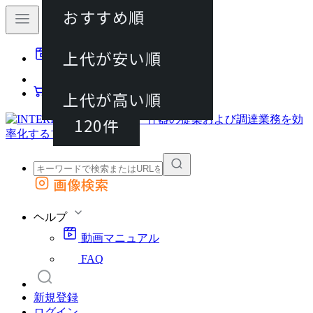
おすすめ順
40件
上代が安い順
動画マニュアル
80件
FAQ
カート
上代が高い順
120件
画像検索
外部サイトの商品をカートに追加
他のサイトで見つけた商品ページのURLを貼り付けて、カートに追加できます
ヘルプ
動画マニュアル
FAQ
新規登録
ログイン