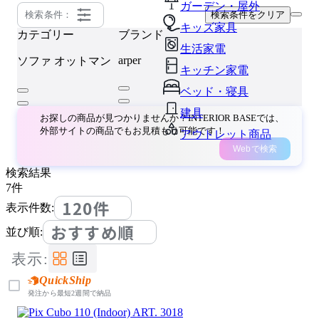
ガーデン・屋外
検索条件：
検索条件をクリア
キッズ家具
カテゴリー
ブランド
生活家電
arper
ソファ
オットマン
キッチン家電
ベッド・寝具
建具
お探しの商品が見つかりませんか？INTERIOR BASEでは、
外部サイトの商品でもお見積もり可能です！
アウトレット商品
Webで検索
検索結果
7
件
120件
表示件数:
おすすめ順
並び順:
表示:
QuickShip
発注から最短2週間で納品