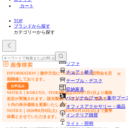
カート
TOP
ブランドから探す
カテゴリーから探す
画像検索
ソファ
外部サイトの商品をカートに追加
チェア・椅子
×
INFORMATION｜操作方法についてオンライン説明会を定
他のサイトで見つけた商品ページのURLを貼り付けて、カートに追加できます
期開催しております。
テーブル・デスク
お申込み
収納家具
NOTICE｜KOKUYO、ITOKI製品は2026年7月1日より価格
パーソナルブース・集中ブー
改定が実施されます。該当製品につきましては、順次サイ
ト内の表示価格を更新いたします。
オフィスアクセサリー・備品
NOTICE｜2026年8月8日(土) ～ 2026年8月16日(日)まで夏季
インテリア雑貨
休業とさせていただきます。
ライト・照明