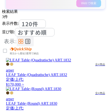
Webで検索
検索結果
3
件
120件
表示件数:
おすすめ順
並び順:
表示:
QuickShip
発注から最短2週間で納品
全4商品
arper
LEAF Table (Quadratische) ART.1832
定価/上代:
¥170,000 ~
全4商品
arper
LEAF Table (Round) ART.1830
定価/上代: