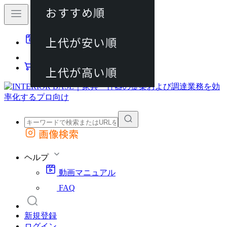
おすすめ順
80件
上代が安い順
動画マニュアル
120件
FAQ
カート
上代が高い順
画像検索
外部サイトの商品をカートに追加
他のサイトで見つけた商品ページのURLを貼り付けて、カートに追加できます
ヘルプ
動画マニュアル
FAQ
新規登録
ログイン