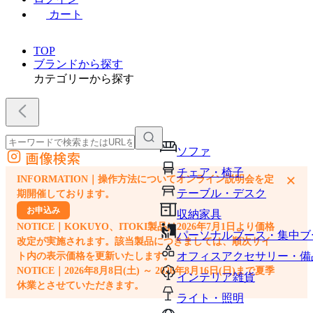
カート
TOP
ブランドから探す
カテゴリーから探す
ソファ
画像検索
外部サイトの商品をカートに追加
チェア・椅子
×
INFORMATION｜操作方法についてオンライン説明会を定
他のサイトで見つけた商品ページのURLを貼り付けて、カートに追加できます
テーブル・デスク
期開催しております。
お申込み
収納家具
NOTICE｜KOKUYO、ITOKI製品は2026年7月1日より価格
パーソナルブース・集中ブ
改定が実施されます。該当製品につきましては、順次サイ
オフィスアクセサリー・備
ト内の表示価格を更新いたします。
NOTICE｜2026年8月8日(土) ～ 2026年8月16日(日)まで夏季
インテリア雑貨
休業とさせていただきます。
ライト・照明