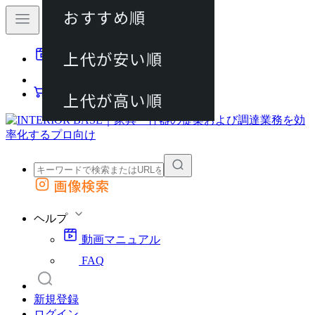
おすすめ順
80件
上代が安い順
動画マニュアル
120件
FAQ
カート
上代が高い順
画像検索
外部サイトの商品をカートに追加
他のサイトで見つけた商品ページのURLを貼り付けて、カートに追加できます
ヘルプ
動画マニュアル
FAQ
新規登録
ログイン