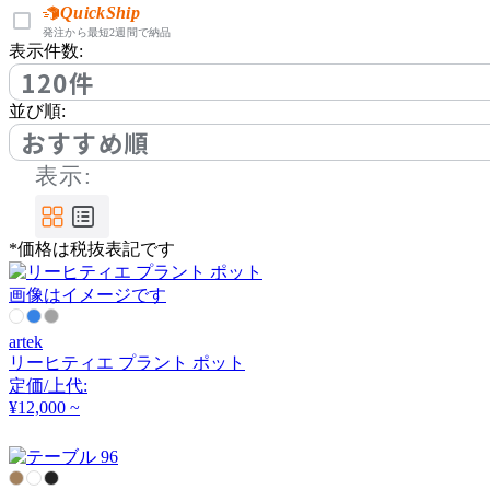
アノニマカステッリ
QuickShip
発注から最短2週間で納品
表示件数:
120件
Another Garden
並び順:
アナザーガーデン
おすすめ順
表示:
ARIAKE
*価格は税抜表記です
アリアケ
画像はイメージです
arper
artek
リーヒティエ プラント ポット
アルペール
定価/上代:
¥12,000 ~
arrmet