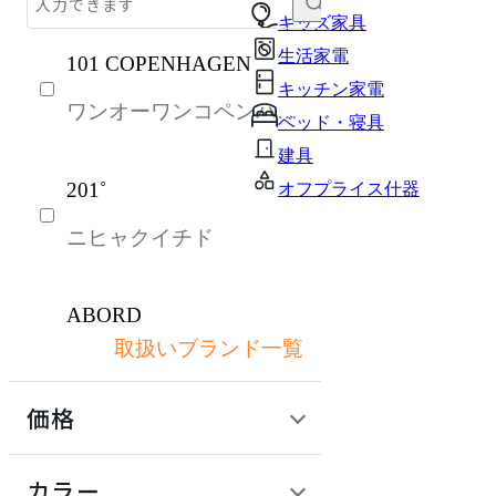
テーブル・デスク
キッズ家具
生活家電
101 COPENHAGEN
収納家具
キッチン家電
ワンオーワンコペンハー
インテリア雑貨
ベッド・寝具
ゲン
ライト・照明
建具
201˚
オフプライス什器
キッズ家具
ニヒャクイチド
パーソナルブース・集中ブース
オフィスアクセサリー・備品
ABORD
ガーデン・屋外
取扱いブランド一覧
アボール
生活家電
価格
キッチン家電
ACME Furniture
ベッド・寝具
定価 / 上代 (税抜)
検索
カラー
アクメファニチャー