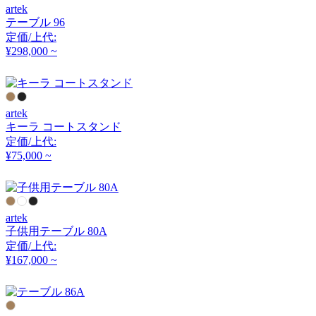
アーメット
artek
テーブル 96
定価/上代:
¥298,000 ~
ART WORK STUDIO
アートワークスタジオ
artek
キーラ コートスタンド
artek
定価/上代:
¥75,000 ~
アルテック
Artemide
artek
子供用テーブル 80A
定価/上代:
アルテミデ
¥167,000 ~
ARUNAi