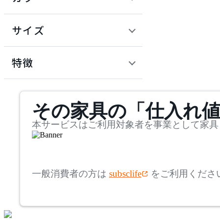
~
建具
オフプライス什器
円
サイズ
ADAL
幅
アダル
検索
特徴
~
ADAL TOTAL INTERIOR
mm
サステナビリティ商品
COLLECTION
その家具の「仕入れ
奥行
検索
アダルトータルインテリ
アコレクション
~
本サービスはご利用対象者を事業として家具
ADRS
mm
高さ
検索
アドレス
一般消費者の方は
subsclife
をご利用くださ
~
AICO
mm
座面高
検索
アイコ