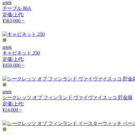
artek
アルナイ
テーブル 86A
定価/上代:
¥563,000 ~
Astep
アステップ
artek
キャビネット 250
定価/上代:
AZUMAYA
¥450,000 ~
アズマヤ
artek
B-LINE
シークレッツ オブ フィンランド ヴァイヴァイスッコ 貯金箱
定価/上代:
ビーライン
¥14,000 ~
B.C. SAN MICHELE