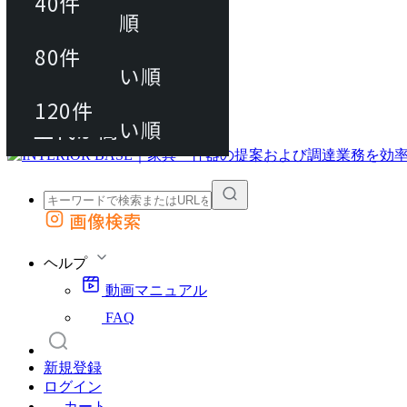
40件
おすすめ順
80件
80件
上代が安い順
動画マニュアル
120件
120件
FAQ
カート
上代が高い順
画像検索
外部サイトの商品をカートに追加
他のサイトで見つけた商品ページのURLを貼り付けて、カートに追加できます
ヘルプ
動画マニュアル
FAQ
新規登録
ログイン
カート