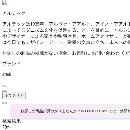
~
アルテック
AINX
mm
アルテックは1935年、アルヴァ・アアルト、アイノ・アア
によってモダニズム文化を促進すること」を目的に、ヘルシ
アイネクス
やデザイナーによる家具や照明器具、ホームアクセサリーが
は今日でもデザイン、アート、建築の交点に立ち、未来への
aluna
お探しの商品の掲載がない場合、お気軽に
お問い合わせ
くだ
ブランド
アルナ
artek
Andreu World
全てクリア
アンドリューワールド
お探しの商品が見つかりませんか？INTERIOR BASEでは、
ANONIMA CASTELLI
検索結果
78
件