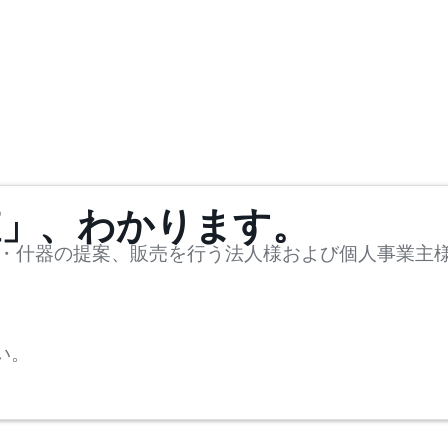
値」、わかります。
・什器の提案、販売を行う法人様および個人事業主
い。