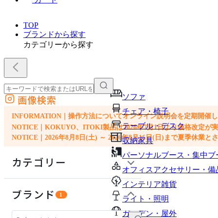
TOP
ブランドから探す
カテゴリーから探す
ソファ
画像検索
外部サイトの商品をカートに追加
チェア・椅子
他のサイトで見つけた商品ページのURLを貼り付けて、カートに追加できます
INFORMATION｜操作方法についてオンライン説明会を定期開催
テーブル・デスク
NOTICE｜KOKUYO、ITOKI製品は2026年7月1日より価
NOTICE｜2026年8月8日(土) ～ 2026年8月16日(日)まで夏季休
収納家具
パーソナルブース・集中ブ
カテゴリー
オフィスアクセサリー・備
インテリア雑貨
ソファ
ブランド
1
ライト・照明
チェア・椅子
ガーデン・屋外