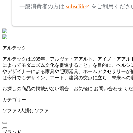
アルテック
一般消費者の方は
subsclife
をご利用くださ
~
AZUMAYA
mm
座面高
検索
アズマヤ
~
アルテック
BoConcept
mm
アルテックは1935年、アルヴァ・アアルト、アイノ・アア
によってモダニズム文化を促進すること」を目的に、ヘルシ
ボーコンセプト
やデザイナーによる家具や照明器具、ホームアクセサリーが
は今日でもデザイン、アート、建築の交点に立ち、未来への
by interiors
お探しの商品の掲載がない場合、お気軽に
お問い合わせ
くだ
カテゴリー
バイインテリアズ
ソファ
2人掛けソファ
Coccole
ブランド