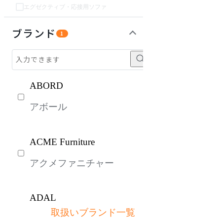
エグゼクティブ・応接用ソファ
チェア・椅子
テーブル・デスク
収納家具
インテリア雑貨
ライト・照明
キッズ家具
パーソナルブース・集中ブース
オフィスアクセサリー・備品
ガーデン・屋外
生活家電
キッチン家電
ベッド・寝具
建具
オフプライス什器
ブランド
1
ABORD
アボール
ACME Furniture
アクメファニチャー
ADAL
取扱いブランド一覧
アダル