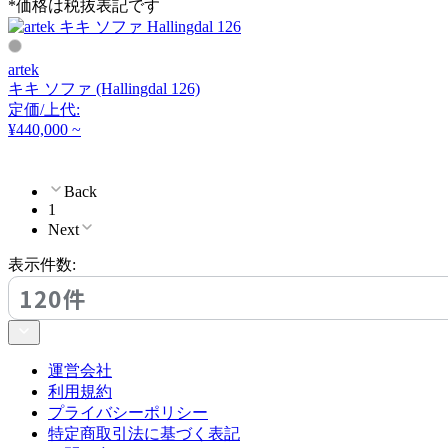
*価格は税抜表記です
クラッシュクラッシュプ
ロジェクト
artek
DULTON
キキ ソファ (Hallingdal 126)
定価/上代:
ダルトン
¥440,000 ~
Back
EDDA
1
Next
エッダ
表示件数:
120件
EMKO
エムコ
運営会社
利用規約
プライバシーポリシー
esPattio
特定商取引法に基づく表記