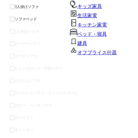
キッズ家具
3人掛けソファ
生活家電
ソファベッド
キッチン家電
1人掛けソファ
ベッド・寝具
建具
コーナーソファ
オフプライス什器
カウチソファ
シェーズロング・片肘ソファ
システムソファ
ファミレスソファ・ファミレスブース
ロビー・ベンチソファ
ローソファ
オットマン