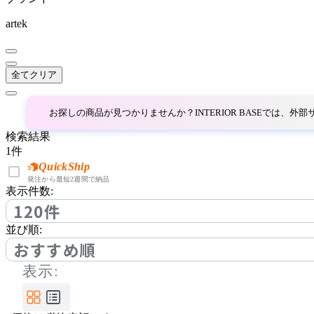
コッコレ
artek
COMPLEX UNIVERSAL
FURNITURE SUPPLY
全てクリア
コンプレックスユニバー
サルファニチャーサプラ
お探しの商品が見つかりませんか？INTERIOR BASEでは、
イ
CondeHouse
検索結果
1
件
カンディハウス
QuickShip
発注から最短2週間で納品
表示件数:
120件
cosine
並び順:
コサイン
おすすめ順
表示:
CRUSH CRASH PROJECT