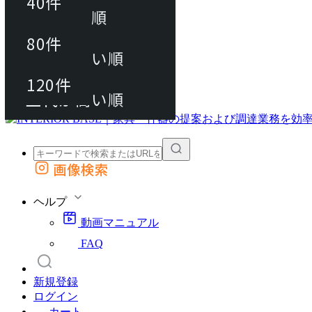
40件
おすすめ順
80件
80件
上代が安い順
動画マニュアル
120件
120件
FAQ
カート
上代が高い順
画像検索
外部サイトの商品をカートに追加
他のサイトで見つけた商品ページのURLを貼り付けて、カートに追加できます
ヘルプ
動画マニュアル
FAQ
新規登録
ログイン
カート