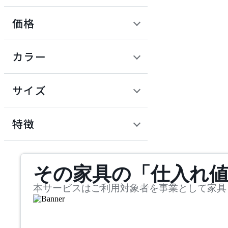
価格
ADAL TOTAL INTERIOR
COLLECTION
定価 / 上代 (税抜)
検索
カラー
アダルトータルインテリ
~
アコレクション
円
サイズ
ADRS
幅
アドレス
検索
特徴
~
ARIAKE
mm
サステナビリティ商品
その家具の「仕入れ
奥行
検索
アリアケ
~
本サービスはご利用対象者を事業として家具
artek
mm
高さ
検索