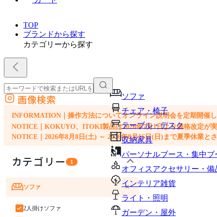
TOP
ブランドから探す
カテゴリーから探す
ソファ
画像検索
外部サイトの商品をカートに追加
チェア・椅子
他のサイトで見つけた商品ページのURLを貼り付けて、カートに追加できます
INFORMATION｜操作方法についてオンライン説明会を定期開催
テーブル・デスク
NOTICE｜KOKUYO、ITOKI製品は2026年7月1日より価
NOTICE｜2026年8月8日(土) ～ 2026年8月16日(日)まで夏季休
収納家具
パーソナルブース・集中ブ
カテゴリー
1
オフィスアクセサリー・備
インテリア雑貨
×
ソファ
ライト・照明
2人掛けソファ
ガーデン・屋外