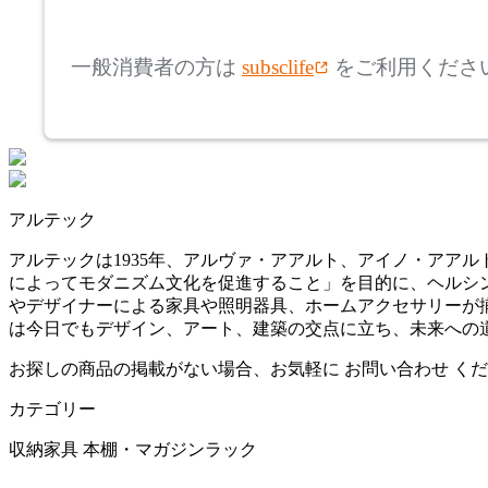
mm
高さ
検索
ダルトン
一般消費者の方は
subsclife
をご利用くださ
~
FDB Møbler
mm
座面高
検索
エフディービーモブラー
~
アルテック
HIDA
mm
アルテックは1935年、アルヴァ・アアルト、アイノ・アア
によってモダニズム文化を促進すること」を目的に、ヘルシ
ヒダ
やデザイナーによる家具や照明器具、ホームアクセサリーが
は今日でもデザイン、アート、建築の交点に立ち、未来への
HIKARI
お探しの商品の掲載がない場合、お気軽に
お問い合わせ
くだ
カテゴリー
ヒカリ
収納家具
本棚・マガジンラック