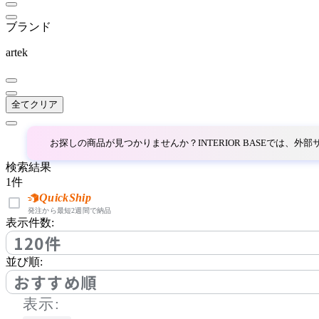
IDÉE
ブランド
イデー
artek
ITOKI
全てクリア
イトーキ
お探しの商品が見つかりませんか？INTERIOR BASEでは、
JOURNAL STANDARD F
検索結果
URNITURE
1
件
ジャーナルスタンダード
QuickShip
発注から最短2週間で納品
ファニチャー
表示件数:
120件
KOKUYO
並び順:
コクヨ
おすすめ順
表示: