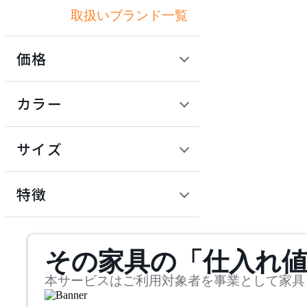
取扱いブランド一覧
アズマヤ
価格
BoConcept
定価 / 上代 (税抜)
検索
カラー
ボーコンセプト
~
円
サイズ
cascando
幅
カスカンド
検索
特徴
~
DOTTUS
mm
サステナビリティ商品
その家具の「仕入れ
奥行
検索
ドッタス
~
本サービスはご利用対象者を事業として家具
DULTON