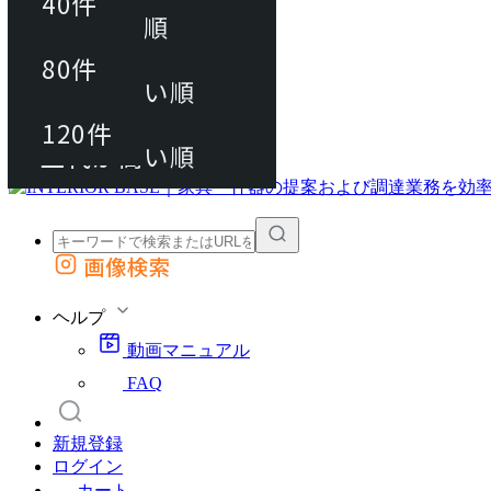
40件
おすすめ順
80件
80件
上代が安い順
動画マニュアル
120件
120件
FAQ
カート
上代が高い順
画像検索
外部サイトの商品をカートに追加
他のサイトで見つけた商品ページのURLを貼り付けて、カートに追加できます
ヘルプ
動画マニュアル
FAQ
新規登録
ログイン
カート