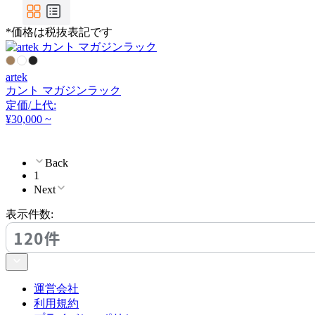
MOEBE
*価格は税抜表記です
ムーべ
artek
NAIKI
カント マガジンラック
定価/上代:
ナイキ
¥30,000 ~
Back
OKAMURA
1
Next
オカムラ
表示件数:
120件
PLUS
プラス
運営会社
利用規約