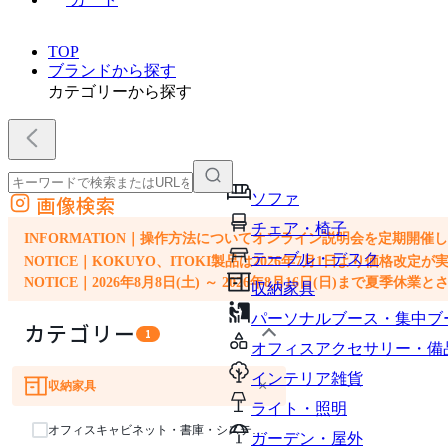
TOP
ブランドから探す
カテゴリーから探す
ソファ
画像検索
外部サイトの商品をカートに追加
チェア・椅子
他のサイトで見つけた商品ページのURLを貼り付けて、カートに追加できます
INFORMATION｜操作方法についてオンライン説明会を定期開催
テーブル・デスク
NOTICE｜KOKUYO、ITOKI製品は2026年7月1日より価
NOTICE｜2026年8月8日(土) ～ 2026年8月16日(日)まで夏季休
収納家具
パーソナルブース・集中ブ
カテゴリー
1
オフィスアクセサリー・備
インテリア雑貨
×
収納家具
ソファ
チェア・椅子
テーブル・デスク
ライト・照明
オフィスキャビネット・書庫・システム収納
ガーデン・屋外