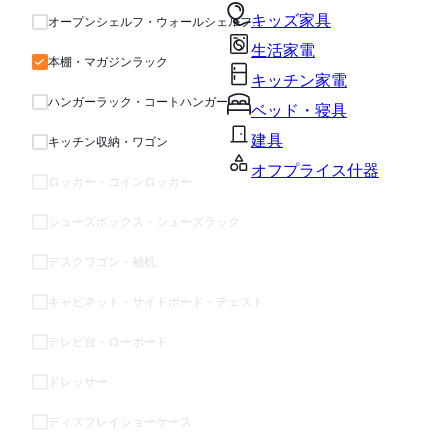
キッズ家具
オープンシェルフ・ウォールシェルフ・ラック
生活家電
本棚・マガジンラック
キッチン家電
ハンガーラック・コートハンガー
ベッド・寝具
建具
キッチン収納・ワゴン
オフプライス什器
ロッカー・コインロッカー
シューズボックス・シューズラック
デスクワゴン・袖机
キャビネット・サイドボード・チェスト
テレビ台・ローボード
ドレッサー
ディスプレイショーケース