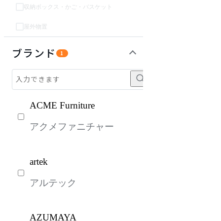
収納ボックス・かご・バスケット
屋外物置
オフィスアクセサリー・備品
インテリア雑貨
ライト・照明
キッズ家具
パーソナルブース・集中ブース
ガーデン・屋外
生活家電
キッチン家電
ベッド・寝具
建具
オフプライス什器
ブランド
1
ACME Furniture
アクメファニチャー
artek
アルテック
AZUMAYA