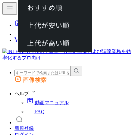
おすすめ順
80件
上代が安い順
動画マニュアル
120件
FAQ
カート
上代が高い順
画像検索
外部サイトの商品をカートに追加
他のサイトで見つけた商品ページのURLを貼り付けて、カートに追加できます
ヘルプ
動画マニュアル
FAQ
新規登録
ログイン