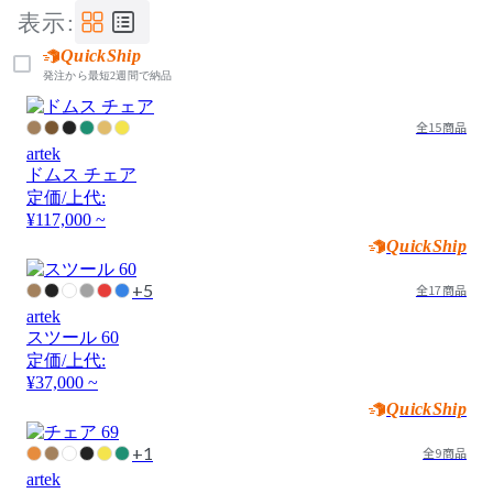
表示:
QuickShip
発注から最短2週間で納品
全15商品
artek
ドムス チェア
定価/上代:
¥117,000 ~
QuickShip
+5
全17商品
artek
スツール 60
定価/上代:
¥37,000 ~
QuickShip
+1
全9商品
artek