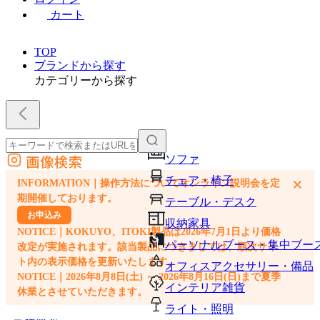
カート
TOP
ブランドから探す
カテゴリーから探す
画像検索
ソファ
外部サイトの商品をカートに追加
チェア・椅子
×
INFORMATION｜操作方法についてオンライン説明会を定
他のサイトで見つけた商品ページのURLを貼り付けて、カートに追加できます
期開催しております。
テーブル・デスク
お申込み
収納家具
NOTICE｜KOKUYO、ITOKI製品は2026年7月1日より価格
パーソナルブース・集中ブー
改定が実施されます。該当製品につきましては、順次サイ
ト内の表示価格を更新いたします。
オフィスアクセサリー・備品
NOTICE｜2026年8月8日(土) ～ 2026年8月16日(日)まで夏季
インテリア雑貨
休業とさせていただきます。
ライト・照明