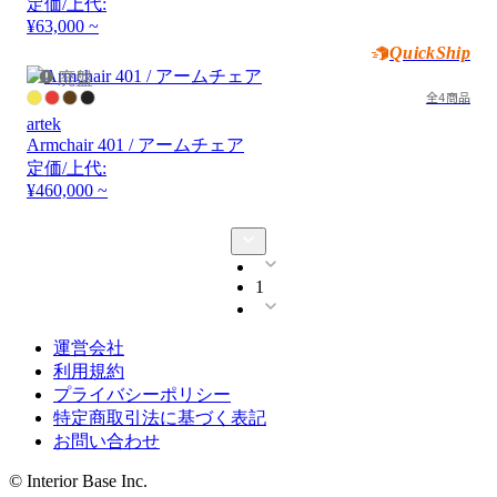
定価/上代:
¥63,000 ~
QuickShip
廃盤
全4商品
artek
Armchair 401 / アームチェア
定価/上代:
¥460,000 ~
1
運営会社
利用規約
プライバシーポリシー
特定商取引法に基づく表記
お問い合わせ
© Interior Base Inc.