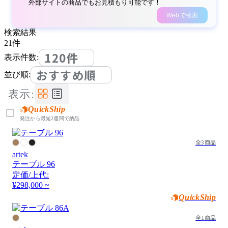
外部サイトの商品でもお見積もり可能です！
Webで検索
検索結果
21
件
120件
表示件数:
おすすめ順
並び順:
表示:
QuickShip
発注から最短2週間で納品
全3商品
artek
テーブル 96
定価/上代:
¥298,000 ~
QuickShip
全1商品