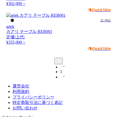
¥302,000 ~
QuickShip
全2商品
artek
カアリ テーブル REB001
定価/上代:
¥355,000 ~
QuickShip
1
運営会社
利用規約
プライバシーポリシー
特定商取引法に基づく表記
お問い合わせ