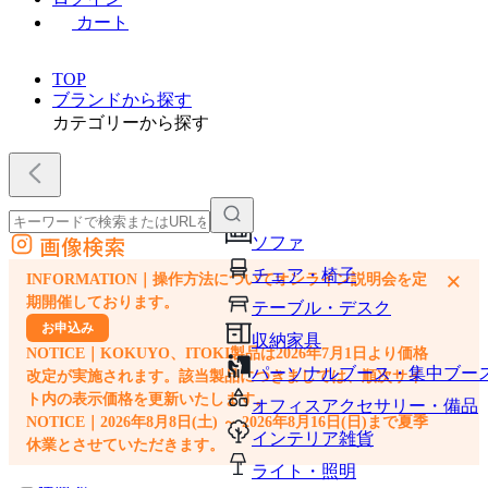
カート
TOP
ブランドから探す
カテゴリーから探す
画像検索
ソファ
外部サイトの商品をカートに追加
チェア・椅子
×
INFORMATION｜操作方法についてオンライン説明会を定
他のサイトで見つけた商品ページのURLを貼り付けて、カートに追加できます
期開催しております。
テーブル・デスク
お申込み
収納家具
NOTICE｜KOKUYO、ITOKI製品は2026年7月1日より価格
パーソナルブース・集中ブー
改定が実施されます。該当製品につきましては、順次サイ
ト内の表示価格を更新いたします。
オフィスアクセサリー・備品
NOTICE｜2026年8月8日(土) ～ 2026年8月16日(日)まで夏季
インテリア雑貨
休業とさせていただきます。
ライト・照明