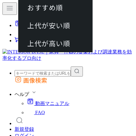
おすすめ順
80件
上代が安い順
動画マニュアル
120件
FAQ
カート
上代が高い順
画像検索
外部サイトの商品をカートに追加
他のサイトで見つけた商品ページのURLを貼り付けて、カートに追加できます
ヘルプ
動画マニュアル
FAQ
新規登録
ログイン