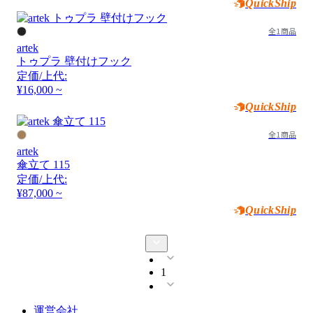
QuickShip
全1商品
artek
トゥプラ 壁付けフック
定価/上代:
¥16,000 ~
QuickShip
全1商品
artek
傘立て 115
定価/上代:
¥87,000 ~
QuickShip
1
運営会社