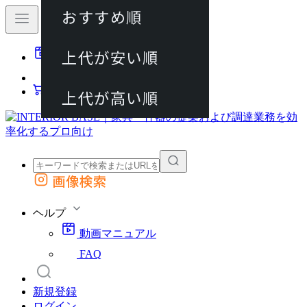
おすすめ順
80件
上代が安い順
動画マニュアル
120件
FAQ
カート
上代が高い順
画像検索
外部サイトの商品をカートに追加
他のサイトで見つけた商品ページのURLを貼り付けて、カートに追加できます
ヘルプ
動画マニュアル
FAQ
新規登録
ログイン