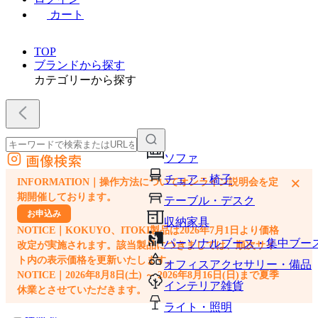
カート
TOP
ブランドから探す
カテゴリーから探す
画像検索
ソファ
外部サイトの商品をカートに追加
チェア・椅子
×
INFORMATION｜操作方法についてオンライン説明会を定
他のサイトで見つけた商品ページのURLを貼り付けて、カートに追加できます
期開催しております。
テーブル・デスク
お申込み
収納家具
NOTICE｜KOKUYO、ITOKI製品は2026年7月1日より価格
パーソナルブース・集中ブー
改定が実施されます。該当製品につきましては、順次サイ
ト内の表示価格を更新いたします。
オフィスアクセサリー・備品
NOTICE｜2026年8月8日(土) ～ 2026年8月16日(日)まで夏季
インテリア雑貨
休業とさせていただきます。
ライト・照明