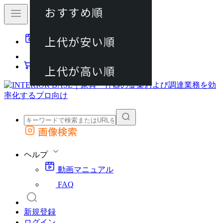
おすすめ順
80件
上代が安い順
動画マニュアル
120件
FAQ
カート
上代が高い順
画像検索
外部サイトの商品をカートに追加
他のサイトで見つけた商品ページのURLを貼り付けて、カートに追加できます
ヘルプ
動画マニュアル
FAQ
新規登録
ログイン