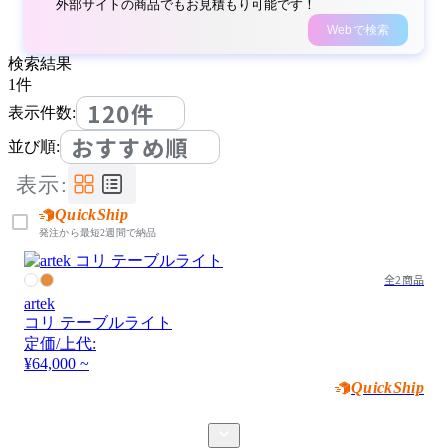
外部サイトの商品でもお見積もり可能です！
Webで検索
検索結果
1
件
120件
表示件数:
おすすめ順
並び順:
表示:
QuickShip
発注から最短2週間で納品
全2商品
artek
コリ テーブルライト
定価/上代:
¥64,000 ~
QuickShip