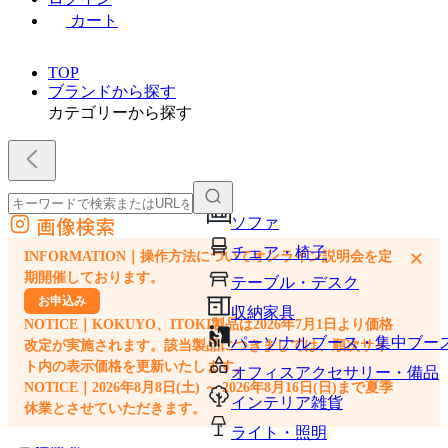
カート
TOP
ブランドから探す
カテゴリーから探す
画像検索
ソファ
外部サイトの商品をカートに追加
チェア・椅子
×
INFORMATION｜操作方法についてオンライン説明会を定
他のサイトで見つけた商品ページのURLを貼り付けて、カートに追加できます
期開催しております。
テーブル・デスク
お申込み
収納家具
NOTICE｜KOKUYO、ITOKI製品は2026年7月1日より価格
パーソナルブース・集中ブー
改定が実施されます。該当製品につきましては、順次サイ
ト内の表示価格を更新いたします。
オフィスアクセサリー・備品
NOTICE｜2026年8月8日(土) ～ 2026年8月16日(日)まで夏季
インテリア雑貨
休業とさせていただきます。
ライト・照明