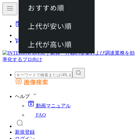
おすすめ順
80件
上代が安い順
動画マニュアル
120件
FAQ
カート
上代が高い順
画像検索
外部サイトの商品をカートに追加
他のサイトで見つけた商品ページのURLを貼り付けて、カートに追加できます
ヘルプ
動画マニュアル
FAQ
新規登録
ログイン