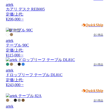
artek
カアリ デスク REB005
定価/上代:
¥206,000 ~
QuickShip
廃盤
全2商品
artek
テーブル 90C
定価/上代:
¥115,000 ~
全6商品
artek
ドロップリーフ テーブル DL81C
定価/上代:
¥243,000 ~
QuickShip
全5商品
artek