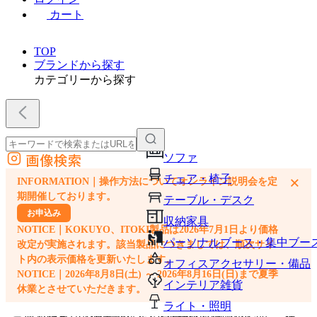
カート
TOP
ブランドから探す
カテゴリーから探す
画像検索
ソファ
外部サイトの商品をカートに追加
チェア・椅子
×
INFORMATION｜操作方法についてオンライン説明会を定
他のサイトで見つけた商品ページのURLを貼り付けて、カートに追加できます
期開催しております。
テーブル・デスク
お申込み
収納家具
NOTICE｜KOKUYO、ITOKI製品は2026年7月1日より価格
パーソナルブース・集中ブー
改定が実施されます。該当製品につきましては、順次サイ
ト内の表示価格を更新いたします。
オフィスアクセサリー・備品
NOTICE｜2026年8月8日(土) ～ 2026年8月16日(日)まで夏季
インテリア雑貨
休業とさせていただきます。
ライト・照明