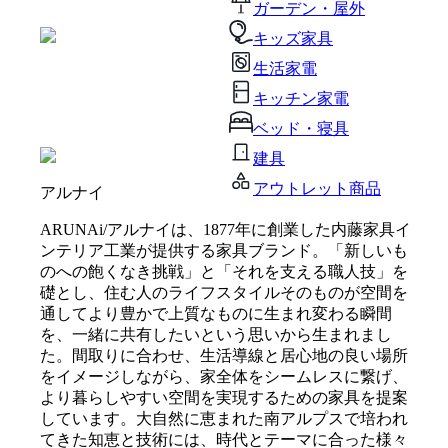
ガーデン・屋外
キッズ家具
生活家電
キッチン家電
ベッド・寝具
建具
アウトレット商品
アルナイ
ARUNAi/アルナイは、1877年に創業した内藤家具イ
ンテリア工業が提供する家具ブランド。「新しいも
のへの飽くなき挑戦」と「それを支える職人技」を
礎とし、住む人のライフスタイルそのものが空間を
通してより豊かで上質なものに生まれ変わる瞬間
を、一緒に共有したいという思いから生まれまし
た。間取りに合わせ、生活導線と居心地の良い場所
をイメージしながら、家全体をシームレスに繋げ、
より暮らしやすい空間を実現するための家具を提案
しています。大自然に恵まれた南アルプスで培われ
てきた知恵と技術には、時代とテーマに合った様々