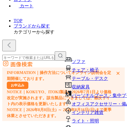
カート
TOP
ブランドから探す
カテゴリーから探す
ソファ
画像検索
外部サイトの商品をカートに追加
チェア・椅子
×
INFORMATION｜操作方法についてオンライン説明会を定
他のサイトで見つけた商品ページのURLを貼り付けて、カートに追加できます
テーブル・デスク
期開催しております。
お申込み
収納家具
NOTICE｜KOKUYO、ITOKI製品は2026年7月1日より価格
パーソナルブース・集中ブ
改定が実施されます。該当製品につきましては、順次サイ
オフィスアクセサリー・備
ト内の表示価格を更新いたします。
NOTICE｜2026年8月8日(土) ～ 2026年8月16日(日)まで夏季
インテリア雑貨
休業とさせていただきます。
ライト・照明