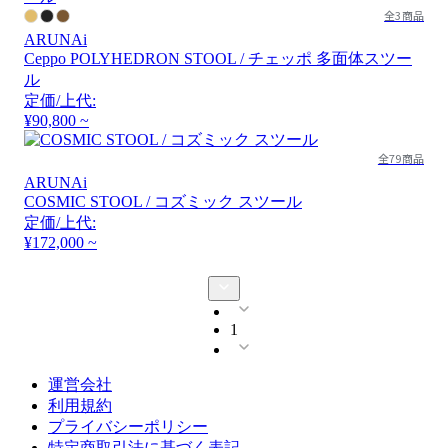
全3商品
ARUNAi
Ceppo POLYHEDRON STOOL / チェッポ 多面体スツー
ル
定価/上代:
¥90,800 ~
全79商品
ARUNAi
COSMIC STOOL / コズミック スツール
定価/上代:
¥172,000 ~
1
運営会社
利用規約
プライバシーポリシー
特定商取引法に基づく表記