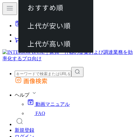
おすすめ順
80件
上代が安い順
動画マニュアル
120件
FAQ
カート
上代が高い順
画像検索
外部サイトの商品をカートに追加
他のサイトで見つけた商品ページのURLを貼り付けて、カートに追加できます
ヘルプ
動画マニュアル
FAQ
新規登録
ログイン