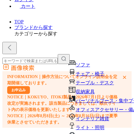
カート
TOP
ブランドから探す
カテゴリーから探す
ソファ
画像検索
外部サイトの商品をカートに追加
チェア・椅子
×
INFORMATION｜操作方法についてオンライン説明会を定
他のサイトで見つけた商品ページのURLを貼り付けて、カートに追加できます
テーブル・デスク
期開催しております。
お申込み
収納家具
NOTICE｜KOKUYO、ITOKI製品は2026年7月1日より価格
パーソナルブース・集中ブ
改定が実施されます。該当製品につきましては、順次サイ
オフィスアクセサリー・備
ト内の表示価格を更新いたします。
NOTICE｜2026年8月8日(土) ～ 2026年8月16日(日)まで夏季
インテリア雑貨
休業とさせていただきます。
ライト・照明