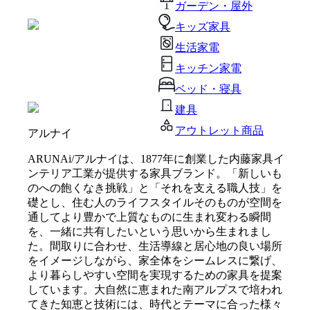
ガーデン・屋外
キッズ家具
生活家電
キッチン家電
ベッド・寝具
建具
アウトレット商品
アルナイ
ARUNAi/アルナイは、1877年に創業した内藤家具イ
ンテリア工業が提供する家具ブランド。「新しいも
のへの飽くなき挑戦」と「それを支える職人技」を
礎とし、住む人のライフスタイルそのものが空間を
通してより豊かで上質なものに生まれ変わる瞬間
を、一緒に共有したいという思いから生まれまし
た。間取りに合わせ、生活導線と居心地の良い場所
をイメージしながら、家全体をシームレスに繋げ、
より暮らしやすい空間を実現するための家具を提案
しています。大自然に恵まれた南アルプスで培われ
てきた知恵と技術には、時代とテーマに合った様々