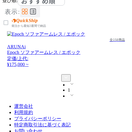
おすすめ順
並び順:
表示:
QuickShip
発注から最短2週間で納品
全158商品
ARUNAi
Epoch ソファアームレス / エポック
定価/上代:
¥175,000 ~
1
運営会社
利用規約
プライバシーポリシー
特定商取引法に基づく表記
お問い合わせ