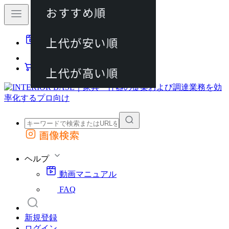
おすすめ順
80件
上代が安い順
動画マニュアル
120件
FAQ
カート
上代が高い順
画像検索
外部サイトの商品をカートに追加
他のサイトで見つけた商品ページのURLを貼り付けて、カートに追加できます
ヘルプ
動画マニュアル
FAQ
新規登録
ログイン