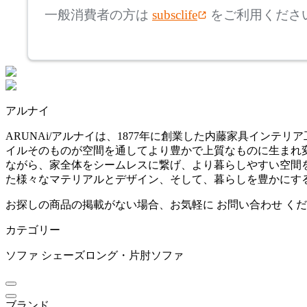
ベラコンテ
一般消費者の方は
subsclife
をご利用くださ
~
BoConcept
mm
座面高
検索
ボーコンセプト
~
アルナイ
COLON
mm
ARUNAi/アルナイは、1877年に創業した内藤家具イン
イルそのものが空間を通してより豊かで上質なものに生まれ
コロン
ながら、家全体をシームレスに繋げ、より暮らしやすい空間
た様々なマテリアルとデザイン、そして、暮らしを豊かにす
CondeHouse
お探しの商品の掲載がない場合、お気軽に
お問い合わせ
くだ
カテゴリー
カンディハウス
ソファ
シェーズロング・片肘ソファ
CRUSH CRASH PROJECT
ブランド