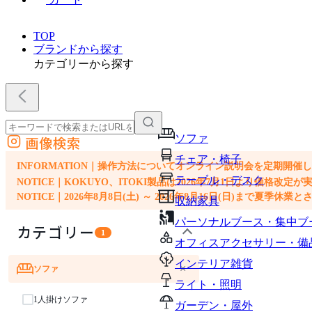
TOP
ブランドから探す
カテゴリーから探す
ソファ
画像検索
外部サイトの商品をカートに追加
チェア・椅子
他のサイトで見つけた商品ページのURLを貼り付けて、カートに追加できます
INFORMATION｜操作方法についてオンライン説明会を定期開催
テーブル・デスク
NOTICE｜KOKUYO、ITOKI製品は2026年7月1日より価
NOTICE｜2026年8月8日(土) ～ 2026年8月16日(日)まで夏季休
収納家具
パーソナルブース・集中ブ
カテゴリー
1
オフィスアクセサリー・備
インテリア雑貨
×
ソファ
ライト・照明
1人掛けソファ
ガーデン・屋外