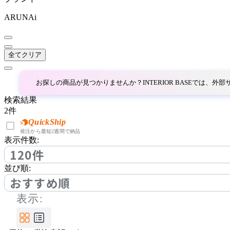
クラッシュクラッシュプ
ロジェクト
ARUNAi
FIS
全てクリア
エフアイエス
お探しの商品が見つかりませんか？INTERIOR BASEでは、
Fumi
検索結果
2
件
フミ
QuickShip
発注から最短2週間で納品
表示件数:
120件
HIDA
並び順:
ヒダ
おすすめ順
表示:
HIRATA CHAIR COLLEC
TION