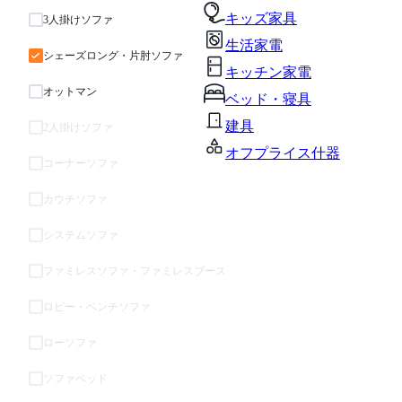
キッズ家具
3人掛けソファ
生活家電
シェーズロング・片肘ソファ
キッチン家電
オットマン
ベッド・寝具
建具
2人掛けソファ
オフプライス什器
コーナーソファ
カウチソファ
システムソファ
ファミレスソファ・ファミレスブース
ロビー・ベンチソファ
ローソファ
ソファベッド