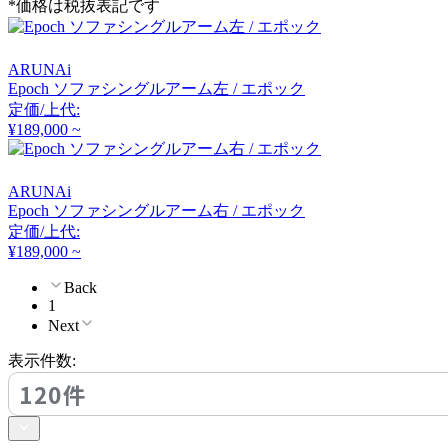
*価格は税抜表記です
ヒラタチェアーコレクシ
ョン
ARUNAi
HOMEDAY
Epoch ソファシングルアーム左 / エポック
定価/上代:
ホームデイ
¥189,000 ~
ARUNAi
IDÉE
Epoch ソファシングルアーム右 / エポック
定価/上代:
イデー
¥189,000 ~
Back
1
KAWAJUN
Next
カワジュン
表示件数:
120件
KOKOROISHI