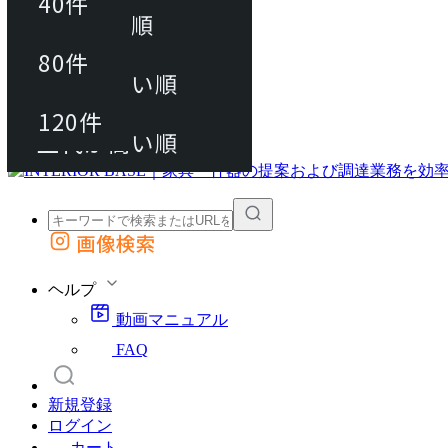
40件
おすすめ順
80件
80件
上代が安い順
動画マニュアル
120件
120件
FAQ
カート
上代が高い順
画像検索
外部サイトの商品をカートに追加
他のサイトで見つけた商品ページのURLを貼り付けて、カートに追加できます
ヘルプ
動画マニュアル
FAQ
新規登録
ログイン
カート