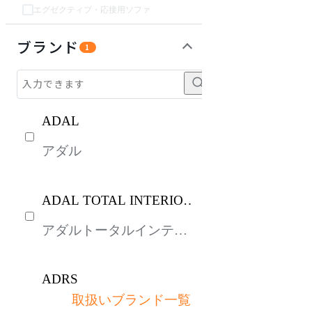
エグゼクティブ・応接用ソファ
チェア・椅子
テーブル・デスク
収納家具
インテリア雑貨
パーソナルブース・集中ブース
オフィスアクセサリー・備品
ライト・照明
ガーデン・屋外
キッズ家具
生活家電
キッチン家電
ベッド・寝具
建具
オフプライス什器
ブランド
1
ADAL
アダル
ADAL TOTAL INTERIOR
COLLECTION
アダルトータルインテリ
アコレクション
ADRS
取扱いブランド一覧
アドレス