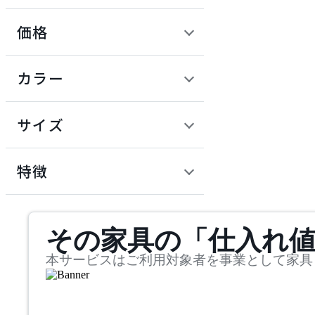
価格
ARIAKE
定価 / 上代 (税抜)
検索
カラー
アリアケ
~
円
サイズ
ARUNAi
幅
アルナイ
検索
特徴
~
AZUMAYA
mm
サステナビリティ商品
その家具の「仕入れ
奥行
検索
アズマヤ
~
本サービスはご利用対象者を事業として家具
bellacontte
mm
高さ
検索