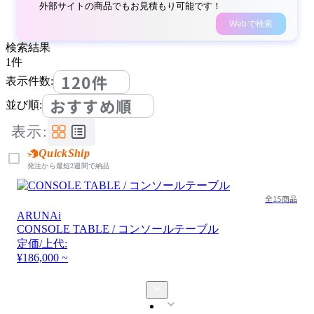
外部サイトの商品でもお見積もり可能です！
Webで検索
検索結果
1
件
120件
表示件数:
おすすめ順
並び順:
表示:
QuickShip
発注から最短2週間で納品
全15商品
ARUNAi
CONSOLE TABLE / コンソールテーブル
定価/上代:
¥186,000 ~