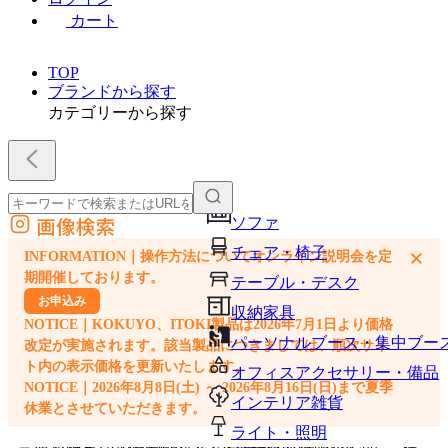
カート
TOP
ブランドから探す
カテゴリーから探す
画像検索
ソファ
外部サイトの商品をカートに追加
チェア・椅子
×
INFORMATION｜操作方法についてオンライン説明会を定
他のサイトで見つけた商品ページのURLを貼り付けて、カートに追加できます
期開催しております。
テーブル・デスク
お申込み
収納家具
NOTICE｜KOKUYO、ITOKI製品は2026年7月1日より価格
パーソナルブース・集中ブー
改定が実施されます。該当製品につきましては、順次サイ
ト内の表示価格を更新いたします。
オフィスアクセサリー・備品
NOTICE｜2026年8月8日(土) ～ 2026年8月16日(日)まで夏季
インテリア雑貨
休業とさせていただきます。
ライト・照明