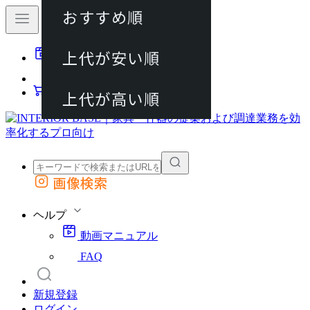
おすすめ順
80件
上代が安い順
動画マニュアル
120件
FAQ
カート
上代が高い順
画像検索
外部サイトの商品をカートに追加
他のサイトで見つけた商品ページのURLを貼り付けて、カートに追加できます
ヘルプ
動画マニュアル
FAQ
新規登録
ログイン