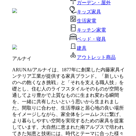
ガーデン・屋外
キッズ家具
生活家電
キッチン家電
ベッド・寝具
建具
アウトレット商品
アルナイ
ARUNAi/アルナイは、1877年に創業した内藤家具イ
ンテリア工業が提供する家具ブランド。「新しいも
のへの飽くなき挑戦」と「それを支える職人技」を
礎とし、住む人のライフスタイルそのものが空間を
通してより豊かで上質なものに生まれ変わる瞬間
を、一緒に共有したいという思いから生まれまし
た。間取りに合わせ、生活導線と居心地の良い場所
をイメージしながら、家全体をシームレスに繋げ、
より暮らしやすい空間を実現するための家具を提案
しています。大自然に恵まれた南アルプスで培われ
てきた知恵と技術には、時代とテーマに合った様々