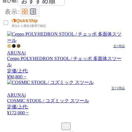
おすすめ順
並び順:
表示:
QuickShip
発注から最短2週間で納品
全3商品
ARUNAi
Ceppo POLYHEDRON STOOL / チェッポ 多面体スツー
ル
定価/上代:
¥90,800 ~
全79商品
ARUNAi
COSMIC STOOL / コズミック スツール
定価/上代:
¥172,000 ~