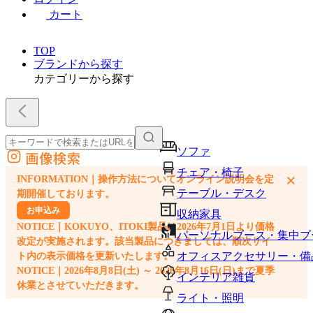
カート
TOP
ブランドから探す
カテゴリーから探す
ソファ
画像検索
外部サイトの商品をカートに追加
チェア・椅子
×
INFORMATION｜操作方法についてオンライン説明会を定
他のサイトで見つけた商品ページのURLを貼り付けて、カートに追加できます
テーブル・デスク
期開催しております。
お申込み
収納家具
NOTICE｜KOKUYO、ITOKI製品は2026年7月1日より価格
パーソナルブース・集中ブ
改定が実施されます。該当製品につきましては、順次サイ
オフィスアクセサリー・備
ト内の表示価格を更新いたします。
NOTICE｜2026年8月8日(土) ～ 2026年8月16日(日)まで夏季
インテリア雑貨
休業とさせていただきます。
ライト・照明