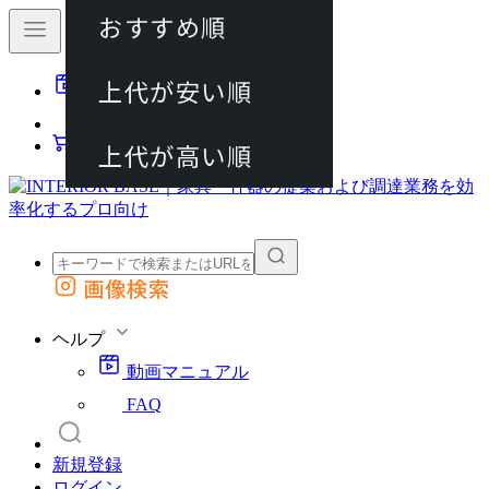
おすすめ順
80件
上代が安い順
動画マニュアル
120件
FAQ
カート
上代が高い順
画像検索
外部サイトの商品をカートに追加
他のサイトで見つけた商品ページのURLを貼り付けて、カートに追加できます
ヘルプ
動画マニュアル
FAQ
新規登録
ログイン