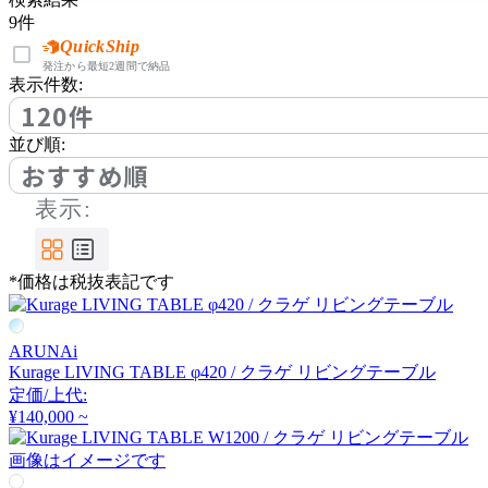
bogaerts label
9
件
QuickShip
ボガーツ・ラベル
発注から最短2週間で納品
表示件数:
120件
by interiors
並び順:
おすすめ順
バイインテリアズ
表示:
CARBON STOCK FURNI
*価格は税抜表記です
TURE
カーボンストックファニ
チャー
ARUNAi
Kurage LIVING TABLE φ420 / クラゲ リビングテーブル
Coccole
定価/上代:
¥140,000 ~
コッコレ
画像はイメージです