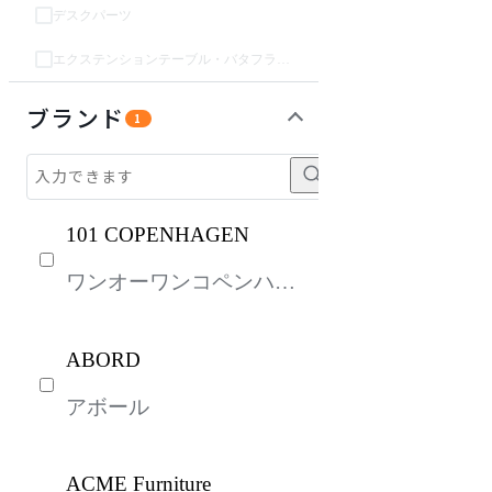
デスクパーツ
エクステンションテーブル・バタフライテーブル・伸長テーブル
収納家具
インテリア雑貨
パーソナルブース・集中ブース
オフィスアクセサリー・備品
ライト・照明
ガーデン・屋外
キッズ家具
生活家電
キッチン家電
ベッド・寝具
建具
オフプライス什器
ブランド
1
101 COPENHAGEN
ワンオーワンコペンハー
ゲン
ABORD
アボール
ACME Furniture