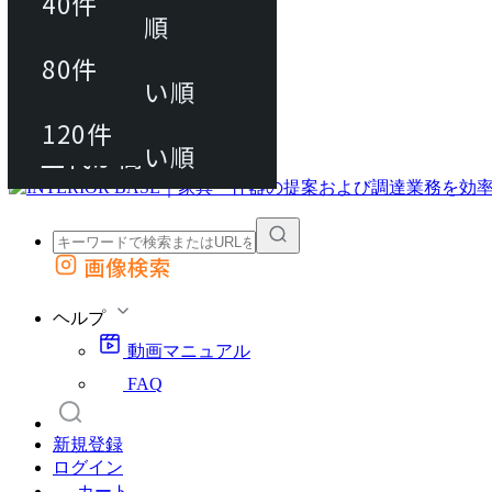
40件
おすすめ順
80件
80件
上代が安い順
動画マニュアル
120件
120件
FAQ
カート
上代が高い順
画像検索
外部サイトの商品をカートに追加
他のサイトで見つけた商品ページのURLを貼り付けて、カートに追加できます
ヘルプ
動画マニュアル
FAQ
新規登録
ログイン
カート