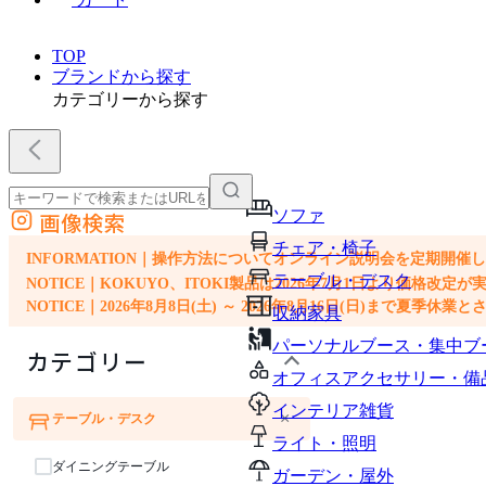
TOP
ブランドから探す
カテゴリーから探す
ソファ
画像検索
外部サイトの商品をカートに追加
チェア・椅子
他のサイトで見つけた商品ページのURLを貼り付けて、カートに追加できます
INFORMATION｜操作方法についてオンライン説明会を定期開催
テーブル・デスク
NOTICE｜KOKUYO、ITOKI製品は2026年7月1日より価
NOTICE｜2026年8月8日(土) ～ 2026年8月16日(日)まで夏季休
収納家具
パーソナルブース・集中ブ
カテゴリー
オフィスアクセサリー・備
インテリア雑貨
×
テーブル・デスク
ソファ
チェア・椅子
ライト・照明
ダイニングテーブル
ガーデン・屋外