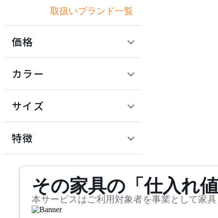
取扱いブランド一覧
アクメファニチャー
価格
ADAL
定価 / 上代 (税抜)
検索
カラー
アダル
~
円
サイズ
ADAL TOTAL INTERIOR
COLLECTION
幅
アダルトータルインテリ
検索
特徴
アコレクション
~
ADRS
mm
サステナビリティ商品
その家具の「仕入れ
奥行
検索
アドレス
~
本サービスはご利用対象者を事業として家具
ARIAKE