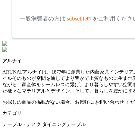
mm
高さ
検索
アリアケ
一般消費者の方は
subsclife
をご利用くださ
~
arper
mm
座面高
検索
アルペール
~
アルナイ
artek
mm
ARUNAi/アルナイは、1877年に創業した内藤家具イン
イルそのものが空間を通してより豊かで上質なものに生まれ
アルテック
ながら、家全体をシームレスに繋げ、より暮らしやすい空間
た様々なマテリアルとデザイン、そして、暮らしを豊かにす
ARUNAi
お探しの商品の掲載がない場合、お気軽に
お問い合わせ
くだ
カテゴリー
アルナイ
テーブル・デスク
ダイニングテーブル