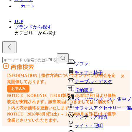
カート
TOP
ブランドから探す
カテゴリーから探す
ソファ
画像検索
外部サイトの商品をカートに追加
チェア・椅子
×
INFORMATION｜操作方法についてオンライン説明会を定
他のサイトで見つけた商品ページのURLを貼り付けて、カートに追加できます
テーブル・デスク
期開催しております。
お申込み
収納家具
NOTICE｜KOKUYO、ITOKI製品は2026年7月1日より価格
パーソナルブース・集中ブ
改定が実施されます。該当製品につきましては、順次サイ
オフィスアクセサリー・備
ト内の表示価格を更新いたします。
NOTICE｜2026年8月8日(土) ～ 2026年8月16日(日)まで夏季
インテリア雑貨
休業とさせていただきます。
ライト・照明