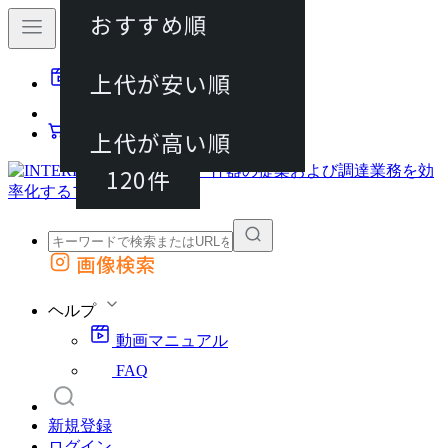
おすすめ順
40件
上代が安い順
動画マニュアル
80件
FAQ
カート
上代が高い順
120件
画像検索
外部サイトの商品をカートに追加
他のサイトで見つけた商品ページのURLを貼り付けて、カートに追加できます
ヘルプ
動画マニュアル
FAQ
新規登録
ログイン