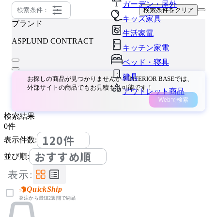
ガーデン・屋外
検索条件：
検索条件をクリア
キッズ家具
ブランド
生活家電
ASPLUND CONTRACT
キッチン家電
ベッド・寝具
建具
お探しの商品が見つかりませんか？INTERIOR BASEでは、
外部サイトの商品でもお見積もり可能です！
アウトレット商品
Webで検索
検索結果
0
件
120件
表示件数:
おすすめ順
並び順:
表示:
QuickShip
発注から最短2週間で納品