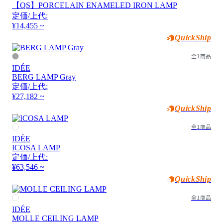
【QS】PORCELAIN ENAMELED IRON LAMP
定価/上代:
¥14,455 ~
QuickShip
全1商品
IDÉE
BERG LAMP Gray
定価/上代:
¥27,182 ~
QuickShip
全1商品
IDÉE
ICOSA LAMP
定価/上代:
¥63,546 ~
QuickShip
全1商品
IDÉE
MOLLE CEILING LAMP