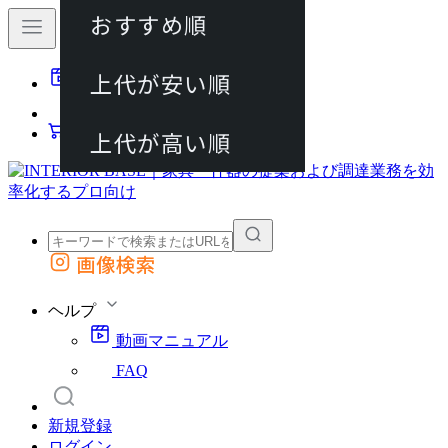
おすすめ順
80件
上代が安い順
動画マニュアル
120件
FAQ
カート
上代が高い順
画像検索
外部サイトの商品をカートに追加
他のサイトで見つけた商品ページのURLを貼り付けて、カートに追加できます
ヘルプ
動画マニュアル
FAQ
新規登録
ログイン