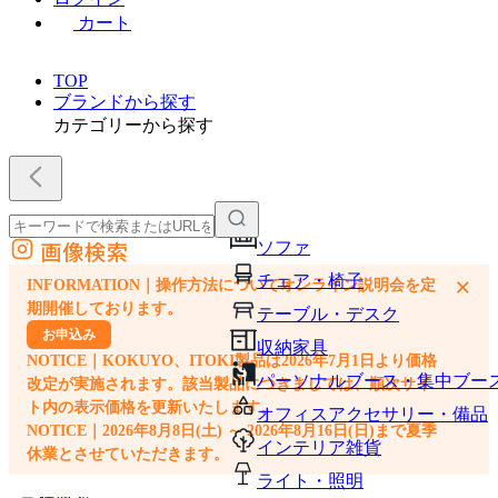
カート
TOP
ブランドから探す
カテゴリーから探す
画像検索
ソファ
外部サイトの商品をカートに追加
チェア・椅子
×
INFORMATION｜操作方法についてオンライン説明会を定
他のサイトで見つけた商品ページのURLを貼り付けて、カートに追加できます
期開催しております。
テーブル・デスク
お申込み
収納家具
NOTICE｜KOKUYO、ITOKI製品は2026年7月1日より価格
パーソナルブース・集中ブー
改定が実施されます。該当製品につきましては、順次サイ
ト内の表示価格を更新いたします。
オフィスアクセサリー・備品
NOTICE｜2026年8月8日(土) ～ 2026年8月16日(日)まで夏季
インテリア雑貨
休業とさせていただきます。
ライト・照明