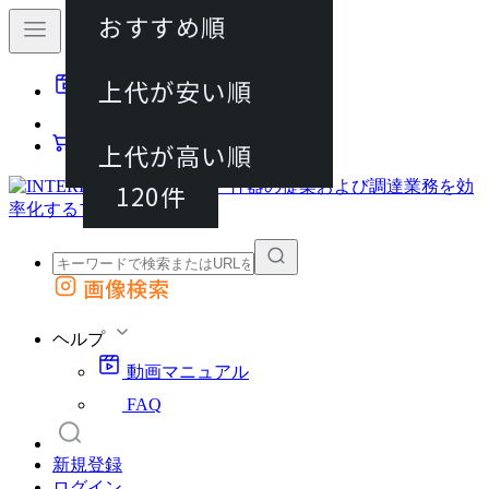
おすすめ順
40件
上代が安い順
動画マニュアル
80件
FAQ
カート
上代が高い順
120件
画像検索
外部サイトの商品をカートに追加
他のサイトで見つけた商品ページのURLを貼り付けて、カートに追加できます
ヘルプ
動画マニュアル
FAQ
新規登録
ログイン