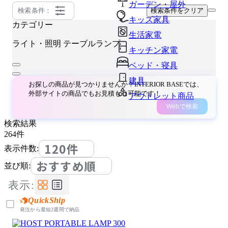
ガーデン・屋外
検索条件：
検索条件をクリア
キッズ家具
カテゴリー
生活家電
ライト・照明
テーブルランプ
キッチン家電
ベッド・寝具
建具
お探しの商品が見つかりませんか？INTERIOR BASEでは、
外部サイトの商品でもお見積もり可能です！
アウトレット商品
Webで検索
検索結果
264
件
120件
表示件数:
おすすめ順
並び順:
表示:
QuickShip
発注から最短2週間で納品