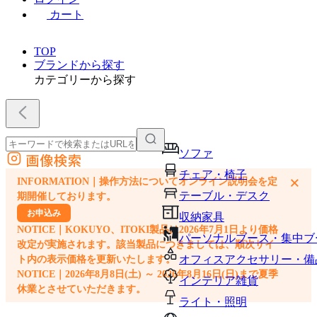
カート
TOP
ブランドから探す
カテゴリーから探す
ソファ
画像検索
外部サイトの商品をカートに追加
チェア・椅子
×
INFORMATION｜操作方法についてオンライン説明会を定
他のサイトで見つけた商品ページのURLを貼り付けて、カートに追加できます
テーブル・デスク
期開催しております。
お申込み
収納家具
NOTICE｜KOKUYO、ITOKI製品は2026年7月1日より価格
パーソナルブース・集中ブ
改定が実施されます。該当製品につきましては、順次サイ
オフィスアクセサリー・備
ト内の表示価格を更新いたします。
NOTICE｜2026年8月8日(土) ～ 2026年8月16日(日)まで夏季
インテリア雑貨
休業とさせていただきます。
ライト・照明