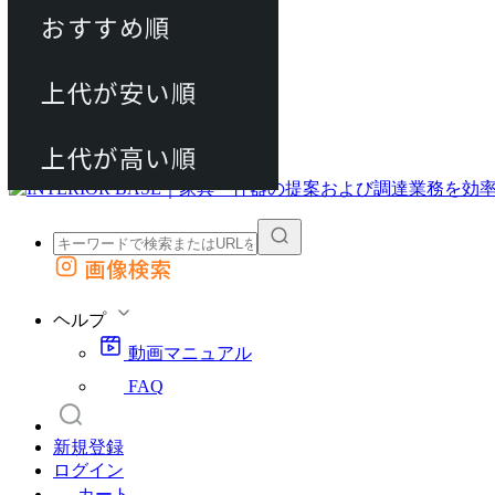
おすすめ順
80件
上代が安い順
動画マニュアル
120件
FAQ
カート
上代が高い順
画像検索
外部サイトの商品をカートに追加
他のサイトで見つけた商品ページのURLを貼り付けて、カートに追加できます
ヘルプ
動画マニュアル
FAQ
新規登録
ログイン
カート