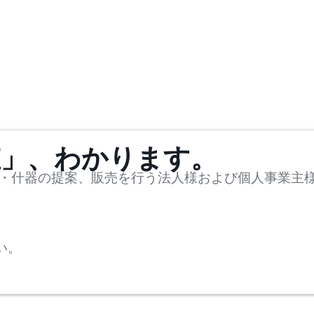
値」、わかります。
・什器の提案、販売を行う法人様および個人事業主
い。