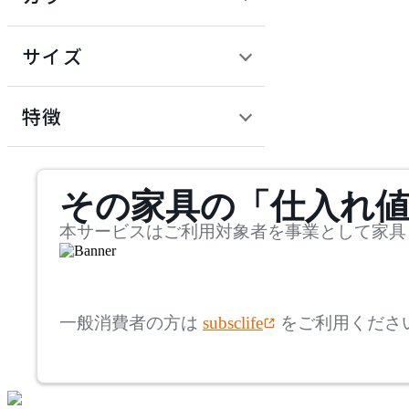
~
建具
オフプライス什器
円
サイズ
ADAL
幅
アダル
検索
特徴
~
ADAL TOTAL INTERIOR
mm
サステナビリティ商品
COLLECTION
その家具の「仕入れ
奥行
検索
アダルトータルインテリ
アコレクション
~
本サービスはご利用対象者を事業として家具
ADRS
mm
高さ
検索
アドレス
一般消費者の方は
subsclife
をご利用くださ
~
AICO
mm
座面高
検索
アイコ