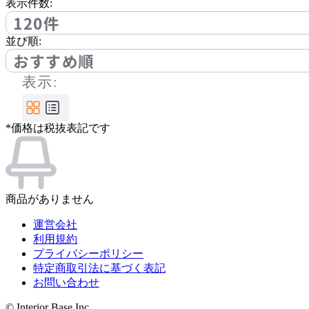
アノニマカステッリ
表示件数:
120件
並び順:
Another Garden
おすすめ順
表示:
アナザーガーデン
*価格は税抜表記です
ARIAKE
アリアケ
商品がありません
arper
運営会社
アルペール
利用規約
プライバシーポリシー
特定商取引法に基づく表記
お問い合わせ
arrmet
© Interior Base Inc.