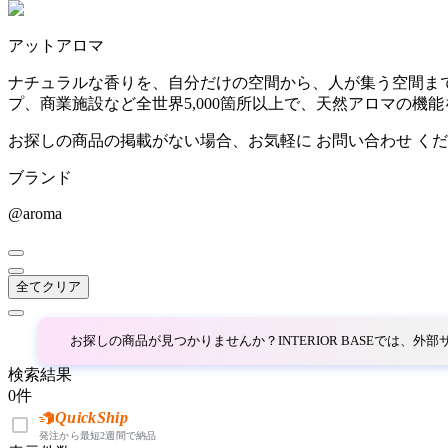
~
アットアロマ
AINX
mm
ナチュラルな香りを、自分だけの空間から、人が集う空間まで
プ、商業施設など全世界5,000箇所以上で、天然アロマの機
アイネクス
お探しの商品の掲載がない場合、お気軽に
お問い合わせ
くだ
ブランド
aluna
@aroma
アルナ
全てクリア
Andreu World
アンドリューワールド
お探しの商品が見つかりませんか？INTERIOR BASEでは、
検索結果
0
件
ANONIMA CASTELLI
QuickShip
発注から最短2週間で納品