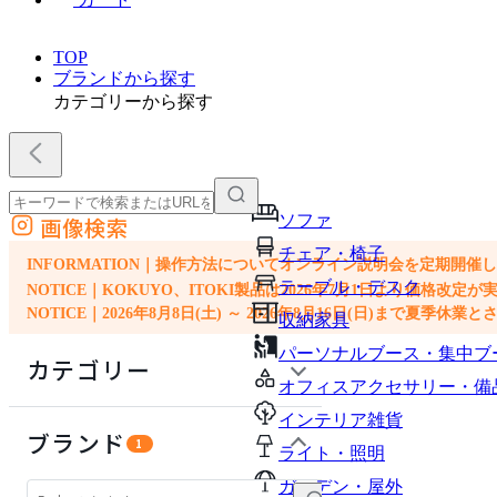
TOP
ブランドから探す
カテゴリーから探す
ソファ
画像検索
外部サイトの商品をカートに追加
チェア・椅子
他のサイトで見つけた商品ページのURLを貼り付けて、カートに追加できます
INFORMATION｜操作方法についてオンライン説明会を定期開催
テーブル・デスク
NOTICE｜KOKUYO、ITOKI製品は2026年7月1日より価
NOTICE｜2026年8月8日(土) ～ 2026年8月16日(日)まで夏季休
収納家具
パーソナルブース・集中ブ
カテゴリー
オフィスアクセサリー・備
インテリア雑貨
ソファ
ブランド
1
ライト・照明
チェア・椅子
ガーデン・屋外