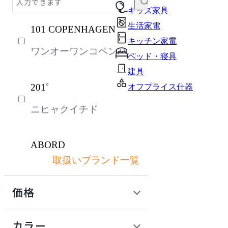
テーブル・デスク
キッズ家具
生活家電
101 COPENHAGEN
収納家具
キッチン家電
ワンオーワンコペンハー
パーソナルブース・集中ブース
ベッド・寝具
ゲン
オフィスアクセサリー・備品
建具
201˚
オフプライス什器
インテリア雑貨
ニヒャクイチド
ライト・照明
ガーデン・屋外
ABORD
キッズ家具
取扱いブランド一覧
アボール
生活家電
価格
キッチン家電
ACME Furniture
ベッド・寝具
定価 / 上代 (税抜)
検索
カラー
アクメファニチャー