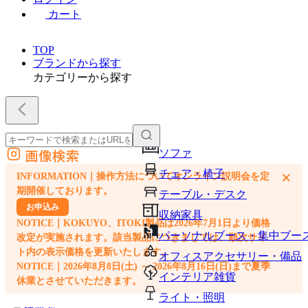
カート
TOP
ブランドから探す
カテゴリーから探す
画像検索
ソファ
外部サイトの商品をカートに追加
チェア・椅子
×
INFORMATION｜操作方法についてオンライン説明会を定
他のサイトで見つけた商品ページのURLを貼り付けて、カートに追加できます
期開催しております。
テーブル・デスク
お申込み
収納家具
NOTICE｜KOKUYO、ITOKI製品は2026年7月1日より価格
パーソナルブース・集中ブー
改定が実施されます。該当製品につきましては、順次サイ
ト内の表示価格を更新いたします。
オフィスアクセサリー・備品
NOTICE｜2026年8月8日(土) ～ 2026年8月16日(日)まで夏季
インテリア雑貨
休業とさせていただきます。
ライト・照明