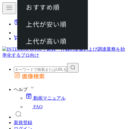
おすすめ順
80件
上代が安い順
動画マニュアル
120件
FAQ
カート
上代が高い順
画像検索
外部サイトの商品をカートに追加
他のサイトで見つけた商品ページのURLを貼り付けて、カートに追加できます
ヘルプ
動画マニュアル
FAQ
新規登録
ログイン