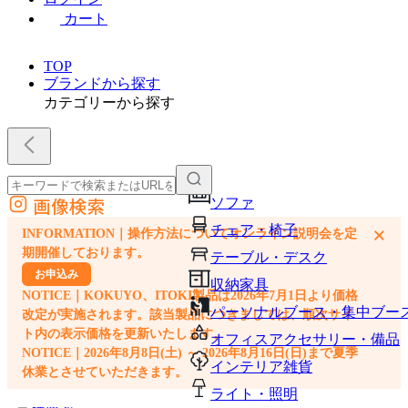
カート
TOP
ブランドから探す
カテゴリーから探す
画像検索
ソファ
外部サイトの商品をカートに追加
チェア・椅子
×
INFORMATION｜操作方法についてオンライン説明会を定
他のサイトで見つけた商品ページのURLを貼り付けて、カートに追加できます
期開催しております。
テーブル・デスク
お申込み
収納家具
NOTICE｜KOKUYO、ITOKI製品は2026年7月1日より価格
パーソナルブース・集中ブー
改定が実施されます。該当製品につきましては、順次サイ
ト内の表示価格を更新いたします。
オフィスアクセサリー・備品
NOTICE｜2026年8月8日(土) ～ 2026年8月16日(日)まで夏季
インテリア雑貨
休業とさせていただきます。
ライト・照明