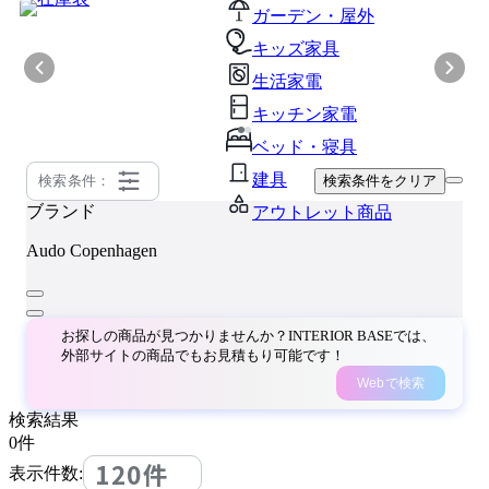
ガーデン・屋外
キッズ家具
生活家電
キッチン家電
ベッド・寝具
建具
検索条件：
検索条件をクリア
ブランド
アウトレット商品
Audo Copenhagen
お探しの商品が見つかりませんか？INTERIOR BASEでは、
外部サイトの商品でもお見積もり可能です！
Webで検索
検索結果
0
件
120件
表示件数: