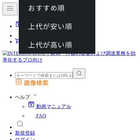
おすすめ順
80件
上代が安い順
動画マニュアル
120件
FAQ
カート
上代が高い順
画像検索
外部サイトの商品をカートに追加
他のサイトで見つけた商品ページのURLを貼り付けて、カートに追加できます
ヘルプ
動画マニュアル
FAQ
新規登録
ログイン