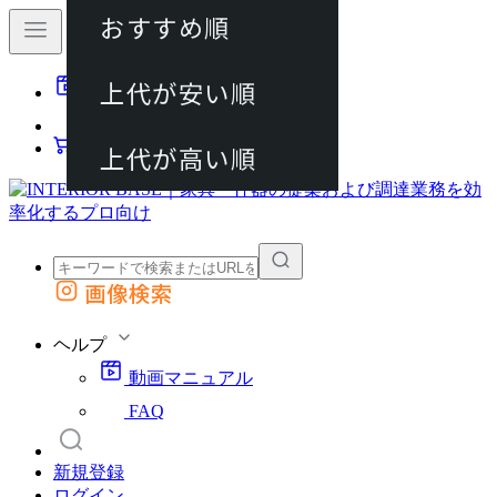
おすすめ順
80件
上代が安い順
動画マニュアル
120件
FAQ
カート
上代が高い順
画像検索
外部サイトの商品をカートに追加
他のサイトで見つけた商品ページのURLを貼り付けて、カートに追加できます
ヘルプ
動画マニュアル
FAQ
新規登録
ログイン