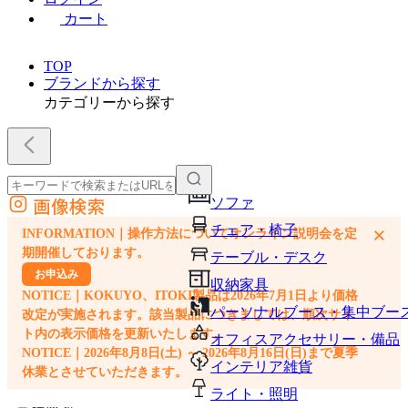
カート
TOP
ブランドから探す
カテゴリーから探す
画像検索
ソファ
外部サイトの商品をカートに追加
チェア・椅子
×
INFORMATION｜操作方法についてオンライン説明会を定
他のサイトで見つけた商品ページのURLを貼り付けて、カートに追加できます
期開催しております。
テーブル・デスク
お申込み
収納家具
NOTICE｜KOKUYO、ITOKI製品は2026年7月1日より価格
パーソナルブース・集中ブー
改定が実施されます。該当製品につきましては、順次サイ
ト内の表示価格を更新いたします。
オフィスアクセサリー・備品
NOTICE｜2026年8月8日(土) ～ 2026年8月16日(日)まで夏季
インテリア雑貨
休業とさせていただきます。
ライト・照明