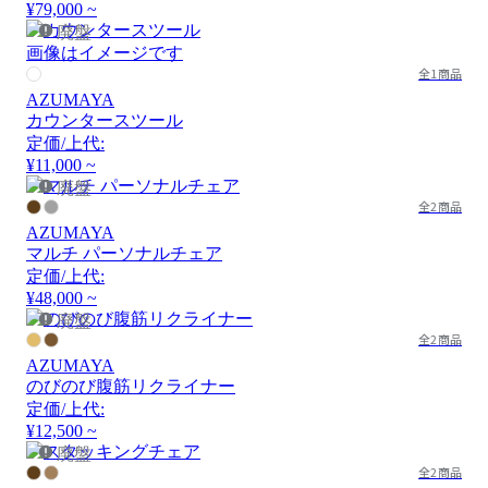
¥79,000 ~
廃盤
画像はイメージです
全1商品
AZUMAYA
カウンタースツール
定価/上代:
¥11,000 ~
廃盤
全2商品
AZUMAYA
マルチ パーソナルチェア
定価/上代:
¥48,000 ~
廃盤
全2商品
AZUMAYA
のびのび腹筋リクライナー
定価/上代:
¥12,500 ~
廃盤
全2商品