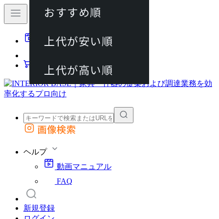
おすすめ順
80件
上代が安い順
動画マニュアル
120件
FAQ
カート
上代が高い順
画像検索
外部サイトの商品をカートに追加
他のサイトで見つけた商品ページのURLを貼り付けて、カートに追加できます
ヘルプ
動画マニュアル
FAQ
新規登録
ログイン