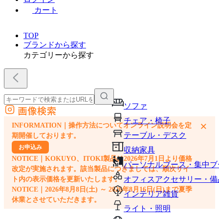
カート
TOP
ブランドから探す
カテゴリーから探す
ソファ
画像検索
外部サイトの商品をカートに追加
チェア・椅子
×
INFORMATION｜操作方法についてオンライン説明会を定
他のサイトで見つけた商品ページのURLを貼り付けて、カートに追加できます
テーブル・デスク
期開催しております。
お申込み
収納家具
NOTICE｜KOKUYO、ITOKI製品は2026年7月1日より価格
パーソナルブース・集中ブ
改定が実施されます。該当製品につきましては、順次サイ
オフィスアクセサリー・備
ト内の表示価格を更新いたします。
NOTICE｜2026年8月8日(土) ～ 2026年8月16日(日)まで夏季
インテリア雑貨
休業とさせていただきます。
ライト・照明