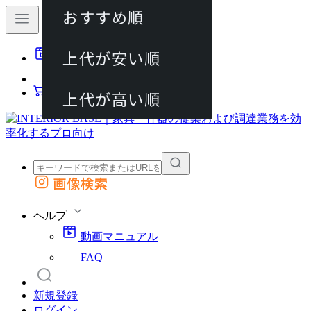
おすすめ順
80件
上代が安い順
動画マニュアル
120件
FAQ
カート
上代が高い順
画像検索
外部サイトの商品をカートに追加
他のサイトで見つけた商品ページのURLを貼り付けて、カートに追加できます
ヘルプ
動画マニュアル
FAQ
新規登録
ログイン