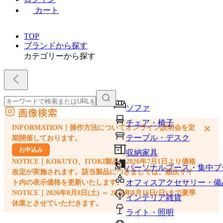
カート
TOP
ブランドから探す
カテゴリーから探す
ソファ
画像検索
外部サイトの商品をカートに追加
チェア・椅子
×
INFORMATION｜操作方法についてオンライン説明会を定
他のサイトで見つけた商品ページのURLを貼り付けて、カートに追加できます
テーブル・デスク
期開催しております。
お申込み
収納家具
NOTICE｜KOKUYO、ITOKI製品は2026年7月1日より価格
パーソナルブース・集中ブ
改定が実施されます。該当製品につきましては、順次サイ
オフィスアクセサリー・備
ト内の表示価格を更新いたします。
NOTICE｜2026年8月8日(土) ～ 2026年8月16日(日)まで夏季
インテリア雑貨
休業とさせていただきます。
ライト・照明