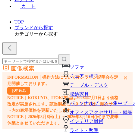
カート
TOP
ブランドから探す
カテゴリーから探す
画像検索
ソファ
外部サイトの商品をカートに追加
チェア・椅子
×
INFORMATION｜操作方法についてオンライン説明会を定
他のサイトで見つけた商品ページのURLを貼り付けて、カートに追加できます
期開催しております。
テーブル・デスク
お申込み
収納家具
NOTICE｜KOKUYO、ITOKI製品は2026年7月1日より価格
パーソナルブース・集中ブー
改定が実施されます。該当製品につきましては、順次サイ
ト内の表示価格を更新いたします。
オフィスアクセサリー・備品
NOTICE｜2026年8月8日(土) ～ 2026年8月16日(日)まで夏季
インテリア雑貨
休業とさせていただきます。
ライト・照明