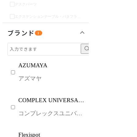
デスクパーツ
エクステンションテーブル・バタフライテーブル・伸長テーブル
収納家具
オフィスアクセサリー・備品
インテリア雑貨
ライト・照明
ガーデン・屋外
キッズ家具
キッチン家電
ベッド・寝具
パーソナルブース・集中ブース
生活家電
建具
オフプライス什器
ブランド
1
AZUMAYA
アズマヤ
COMPLEX UNIVERSAL
FURNITURE SUPPLY
コンプレックスユニバー
サルファニチャーサプラ
イ
Flexispot