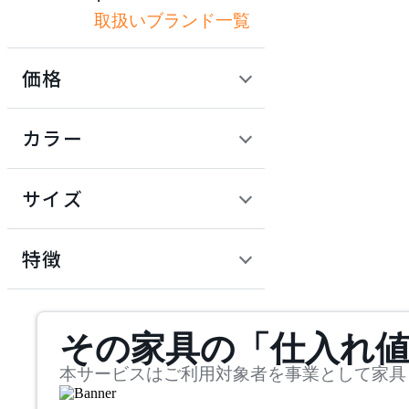
取扱いブランド一覧
フレキシスポット
価格
Herman Miller
定価 / 上代 (税抜)
検索
カラー
ハーマンミラー
~
円
サイズ
HIKARI
幅
ヒカリ
検索
特徴
~
inoue
mm
サステナビリティ商品
その家具の「仕入れ
奥行
検索
イノウエ
~
本サービスはご利用対象者を事業として家具
ITOKI