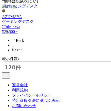
*価格は税抜表記です
TOKIO
廃盤
トキオ
AZUMAYA
ゲーミングデスク
定価/上代:
UCHIDA
¥29,500 ~
Back
ウチダ
1
Next
表示件数:
Utility
120件
ユーティリティ
運営会社
VALVANNE
利用規約
プライバシーポリシー
バルバーニ
特定商取引法に基づく表記
お問い合わせ