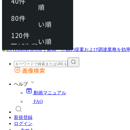
40件
おすすめ順
80件
80件
上代が安い順
動画マニュアル
120件
120件
FAQ
カート
上代が高い順
画像検索
外部サイトの商品をカートに追加
他のサイトで見つけた商品ページのURLを貼り付けて、カートに追加できます
ヘルプ
動画マニュアル
FAQ
新規登録
ログイン
カート