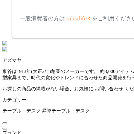
mm
高さ
検索
イトーキ
一般消費者の方は
subsclife
をご利用くださ
~
JOURNAL STANDARD F
mm
URNITURE
座面高
検索
ジャーナルスタンダード
ファニチャー
~
アズマヤ
KOKUYO
mm
東谷は1913年(大正2年)創業のメーカーです。 約3,00
型家具まで、時代の変化やトレンドに合わせた商品開発を行
コクヨ
お探しの商品の掲載がない場合、お気軽に
お問い合わせ
くだ
カテゴリー
LION
テーブル・デスク
昇降テーブル・デスク
ライオン
ブランド