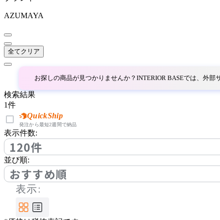
NAIKI
AZUMAYA
ナイキ
全てクリア
OKAMURA
お探しの商品が見つかりませんか？INTERIOR BASEでは、
オカムラ
検索結果
1
件
String Furniture
QuickShip
発注から最短2週間で納品
表示件数:
ストリング ファニチャー
120件
並び順:
TAC
おすすめ順
表示:
タック