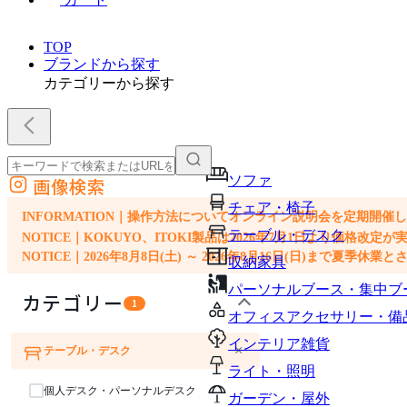
TOP
ブランドから探す
カテゴリーから探す
ソファ
画像検索
外部サイトの商品をカートに追加
チェア・椅子
他のサイトで見つけた商品ページのURLを貼り付けて、カートに追加できます
INFORMATION｜操作方法についてオンライン説明会を定期開催
テーブル・デスク
NOTICE｜KOKUYO、ITOKI製品は2026年7月1日より価
NOTICE｜2026年8月8日(土) ～ 2026年8月16日(日)まで夏季休
収納家具
パーソナルブース・集中ブ
カテゴリー
1
オフィスアクセサリー・備
インテリア雑貨
×
テーブル・デスク
ソファ
チェア・椅子
ライト・照明
個人デスク・パーソナルデスク
ガーデン・屋外